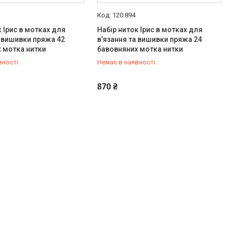
120.894
к Ірис в мотках для
Набір ниток Ірис в мотках для
а вишивки пряжа 42
в'язання та вишивки пряжа 24
 мотка нитки
бавовняних мотка нитки
вності
Немає в наявності
647-30-00
+380 (67) 647-30-00
870 ₴