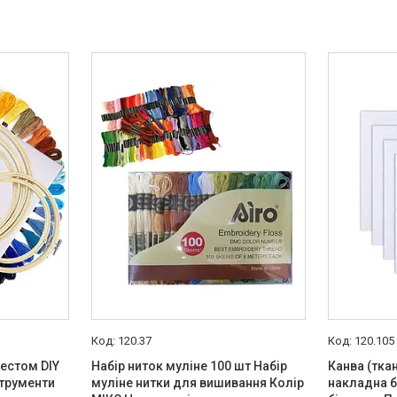
120.37
120.105
естом DIY
Набір ниток муліне 100 шт Набір
Канва (тка
струменти
муліне нитки для вишивання Колір
накладна б