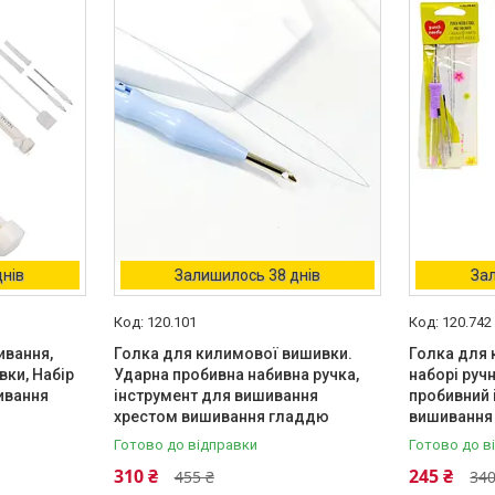
днів
Залишилось 38 днів
Зал
120.101
120.742
ивання,
Голка для килимової вишивки.
Голка для 
вки, Набір
Ударна пробивна набивна ручка,
наборі руч
ивання
інструмент для вишивання
пробивний 
хрестом вишивання гладдю
вишивання
Готово до відправки
Готово до в
310 ₴
245 ₴
455 ₴
340