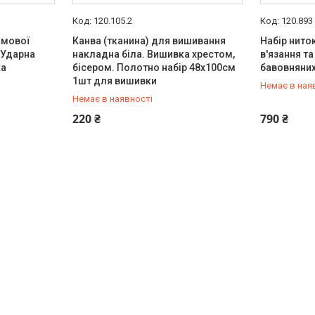
120.105.2
120.893
имової
Канва (тканина) для вишивання
Набір нито
 Ударна
накладна біла. Вишивка хрестом,
в'язання т
ка
бісером. Полотно набір 48х100см
бавовняних
1шт для вишивки
Немає в ная
Немає в наявності
+380 (67) 647-30-00
+380 (67) 
220 ₴
790 ₴