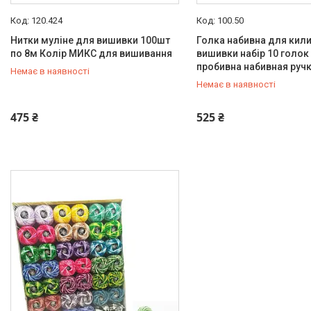
120.424
100.50
Нитки муліне для вишивки 100шт
Голка набивна для кил
по 8м Колір МИКС для вишивання
вишивки набір 10 голок
пробивна набивная руч
Немає в наявності
Немає в наявності
+380 (67) 647-30-00
+380 (67) 647-30-00
475 ₴
525 ₴