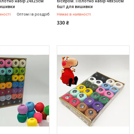
олотно набір 24х25см
бісером. Полотно набір 48х50см
вишивки
6шт для вишивки
вності
Оптом і в роздріб
Немає в наявності
647-30-00
+380 (67) 647-30-00
330 ₴