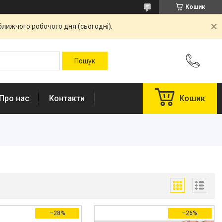
Кошик
ближчого робочого дня (сьогодні).
Про нас
Контакти
Кошик
–28%
–26%