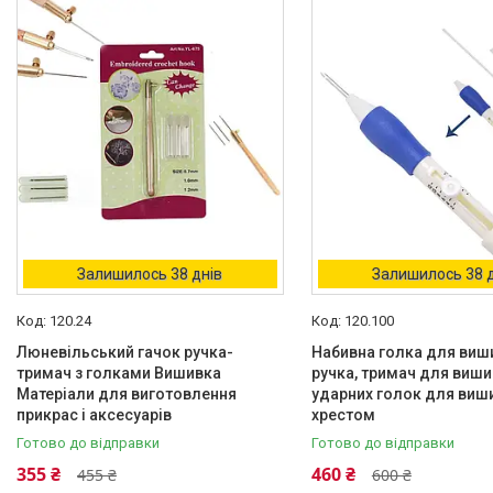
Каталог
Про нас
Доставка і Оплата
Договір публічної оферти
Відгуки
Залишилось 38 днів
Залишилось 38 
120.24
120.100
Люневільський гачок ручка-
Набивна голка для виш
тримач з голками Вишивка
ручка, тримач для виши
Матеріали для виготовлення
ударних голок для виш
прикрас і аксесуарів
хрестом
Готово до відправки
Готово до відправки
355 ₴
460 ₴
455 ₴
600 ₴