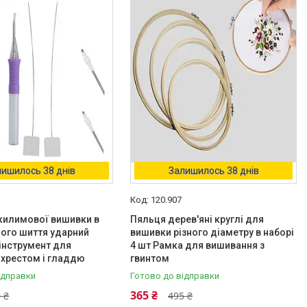
ишилось 38 днів
Залишилось 38 днів
120.907
килимової вишивки в
Пяльця дерев'яні круглі для
ного шиття ударний
вишивки різного діаметру в наборі
інструмент для
4 шт Рамка для вишивання з
 хрестом і гладдю
гвинтом
ідправки
Готово до відправки
365 ₴
 ₴
495 ₴