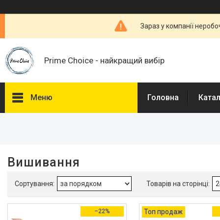
Зараз у компанії неробо
Prime Choice - найкращий вибір
Меню
Головна
Ката
Фільтри
Ціна
Вишивання
В наявності
Так
5
–22%
Топ продаж