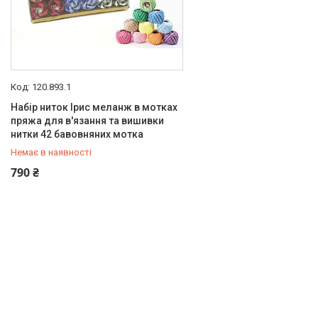
120.893.1
Набір ниток Ірис меланж в мотках
пряжа для в'язання та вишивки
нитки 42 бавовняних мотка
Немає в наявності
+380 (67) 647-30-00
790 ₴