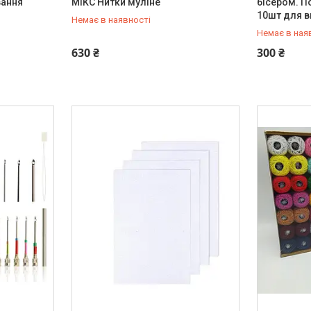
вання
МІКС Нитки муліне
бісером. П
10шт для 
Немає в наявності
Немає в ная
+380 (67) 647-30-00
+380 (67) 
630 ₴
300 ₴