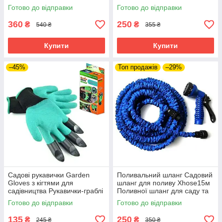
обрізання
саду 12 в 1 Розпилювач для
Готово до відправки
Готово до відправки
газону
360
250
₴
₴
540 ₴
355 ₴
Купити
Купити
–45%
Топ продажів
–29%
Садові рукавички Garden
Поливальний шланг Садовий
Gloves з кігтями для
шланг для поливу Xhose15м
садівництва Рукавички-граблі
Поливної шланг для саду та
гумові
городу Шланг для поливу 3/4
Готово до відправки
Готово до відправки
135
250
₴
₴
245 ₴
350 ₴