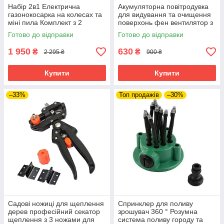
Набір 2в1 Електрична
Акумуляторна повітродувка
газонокосарка на колесах та
для видування та очищення
міні пила Комплект з 2
поверхонь фен вентилятор з
акумуляторами для догляду
1 акумулятором для дому та
Готово до відправки
Готово до відправки
за садом
авто
1 950
630
₴
₴
2 295 ₴
900 ₴
Купити
Купити
–33%
Топ продажів
–30%
Садові ножиці для щеплення
Спринклер для поливу
дерев професійний секатор
зрошувач 360 ° Розумна
щеплення з 3 ножами для
система поливу городу та