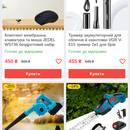
Комплект мембранна
Тример акумуляторний для
клавіатура та миша JEDEL
обличчя й окантовки VGR V-
WS736 бездротовий набір
615 тример 2в1 для брів
для комп'ютера
кишеньковий епілятор
Готово до відправки
Готово до відправки
450
455
₴
₴
600 ₴
645 ₴
Купити
Купити
–25%
–14%