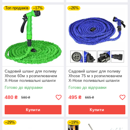
Топ продажів
–17%
–26%
Садовий шланг для поливу
Садовий шланг для поливу
Xhose 60м з розпилювачем
Xhose 75 м з розпилювачем
X-Hose поливальні шланги
X-Hose поливальні шланги
які розтягуються Хосе
які розтягуються Хосе
Готово до відправки
Готово до відправки
480
495
₴
₴
580 ₴
665 ₴
Купити
Купити
–29%
–19%