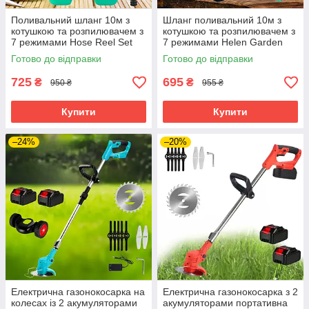
Поливальний шланг 10м з
Шланг поливальний 10м з
котушкою та розпилювачем з
котушкою та розпилювачем з
7 режимами Hose Reel Set
7 режимами Helen Garden
шланг садовий переносний
Tools розтягувальний шланг
Готово до відправки
Готово до відправки
садовий
725
695
₴
₴
950 ₴
955 ₴
Купити
Купити
–24%
–20%
Електрична газонокосарка на
Електрична газонокосарка з 2
колесах із 2 акумуляторами
акумуляторами портативна