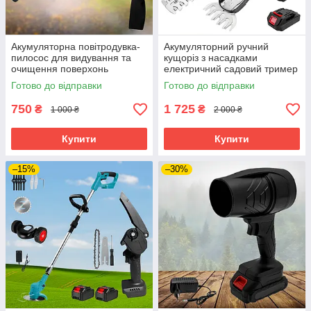
Акумуляторна повітродувка-
Акумуляторний ручний
пилосос для видування та
кущоріз з насадками
очищення поверхонь
електричний садовий тример
портативний фен вентилятор
для кущів та трави з 2
Готово до відправки
Готово до відправки
2в1 для дому та авто
акумуляторами
750
1 725
₴
₴
1 000 ₴
2 000 ₴
Купити
Купити
–15%
–30%