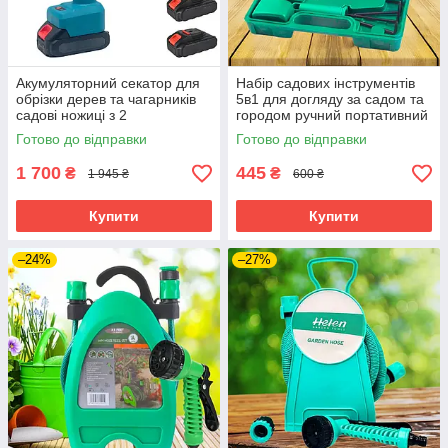
Акумуляторний секатор для
Набір садових інструментів
обрізки дерев та чагарників
5в1 для догляду за садом та
садові ножиці з 2
городом ручний портативний
акумуляторами 21V в кейсі
інвентар у кейсі
Готово до відправки
Готово до відправки
1 700
445
₴
₴
1 945 ₴
600 ₴
Купити
Купити
–24%
–27%