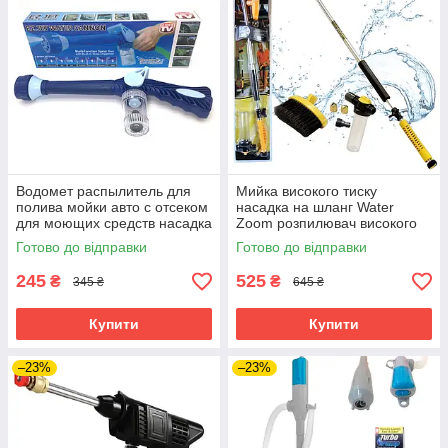
Водомет распылитель для
Мийка високого тиску
полива мойки авто с отсеком
насадка на шланг Water
для моющих средств насадка
Zoom розпилювач високого
на шланг Water Cannon
тиску водорозпилювачі для
Готово до відправки
Готово до відправки
машини
245
525
₴
₴
345 ₴
645 ₴
Купити
Купити
–23%
–23%