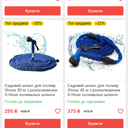
Купити
Купити
Топ продажів
–32%
Топ продажів
–21%
Садовий шланг для поливу
Садовий шланг для поливу
Xhose 30 м з розпилювачем
Xhose 45 м з розпилювачем
X-Hose поливальні шланги
X-Hose поливальні шланги
які розтягуються Хосе
які розтягуються Хосе
Готово до відправки
Готово до відправки
295
375
₴
₴
435 ₴
475 ₴
Купити
Купити