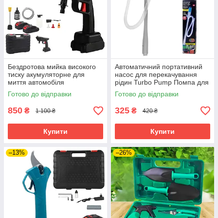
Бездротова мийка високого
Автоматичний портативний
тиску акумуляторне для
насос для перекачування
миття автомобіля
рідин Turbo Pump Помпа для
Портативний водомет на 2
рідин на 2 батарейках
Готово до відправки
Готово до відправки
акумулятори
850
325
₴
₴
1 100 ₴
420 ₴
Купити
Купити
–13%
–26%