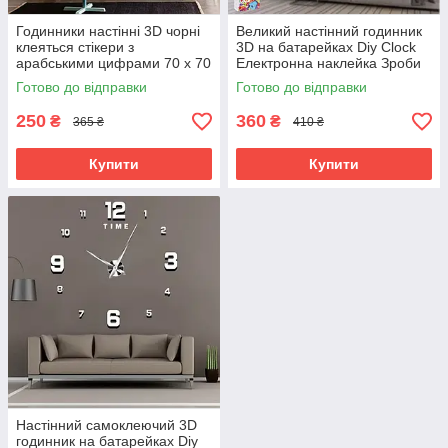
Годинники настінні 3D чорні
Великий настінний годинник
клеяться стікери з
3D на батарейках Diy Clock
арабськими цифрами 70 х 70
Електронна наклейка Зроби
Безкаркасні
сам для кухні вітальні Золото
Готово до відправки
Готово до відправки
250
360
₴
₴
365 ₴
410 ₴
Купити
Купити
Настінний самоклеючий 3D
годинник на батарейках Diy