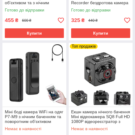
об'єктивом та з нічним
Recorder бездротова камера
баченням
з датчиком звуку
Готово до відправки
Готово до відправки
455
325
₴
₴
600 ₴
440 ₴
Купити
Купити
Топ продажів
Міні боді камера WiFi на одяг
Екшн камера нічного бачення
Р7-М9 з нічним баченням та
Міні відеокамера SQ8 Full HD
поворотним об'єктивом
1080P відеореєстратор з
бездротова нагрудна камера
датчиком руху
Немає в наявності
Немає в наявності