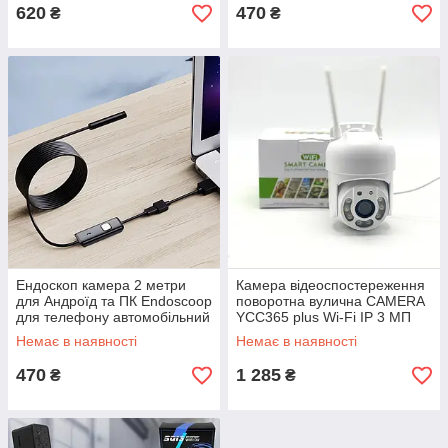
620
470
₴
₴
Ендоскоп камера 2 метри
Камера відеоспостереження
для Андроїд та ПК Endoscoop
поворотна вулична CAMERA
для телефону автомобільний
YCC365 plus Wi-Fi IP 3 МП
для зовнішнього
Немає в наявності
Немає в наявності
спостереження та будинку
470
1 285
₴
₴