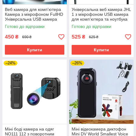
Веб камера для комп'ютера
Універсальна веб камера JHL
Камера з мікрофоном FullHD
1 з мікрофоном USB камера
Універсальна USB камера
для комп'ютера та ноутбука
для комп'ютера та ноутбука
Готово до відправки
Готово до відправки
450
525
₴
₴
690 ₴
625 ₴
Купити
Купити
–24%
–26%
Міні боді камера на одяг
Міні відеокамера диктофон
NO111 112 з поворотним
Mini DV World Smallest Voice