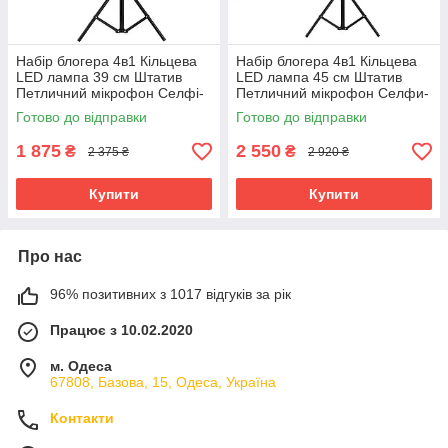
Набір блогера 4в1 Кільцева
Набір блогера 4в1 Кільцева
LED лампа 39 см Штатив
LED лампа 45 см Штатив
Петличний мікрофон Селфі-
Петличний мікрофон Селфи-
палка Bluetooth пульт фото
палиця Bluetooth пульт фото
Готово до відправки
Готово до відправки
відео
відео
1 875
2 550
₴
₴
2 375 ₴
2 920 ₴
Купити
Купити
Про нас
96% позитивних з 1017 відгуків за рік
Працює з 10.02.2020
м. Одеса
67808, Базова, 15, Одеса, Україна
Контакти