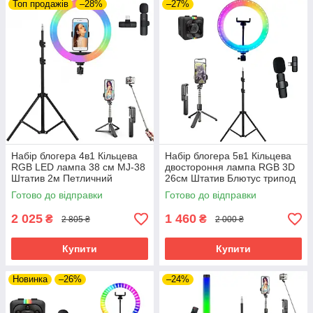
Топ продажів
–28%
–27%
Набір блогера 4в1 Кільцева
Набір блогера 5в1 Кільцева
RGB LED лампа 38 см MJ-38
двостороння лампа RGB 3D
Штатив 2м Петличний
26см Штатив Блютус трипод
мікрофон Селфи-трипод
Петличний мікрофон Екш
Готово до відправки
Готово до відправки
Bluetooth
камера
2 025
1 460
₴
₴
2 805 ₴
2 000 ₴
Купити
Купити
Новинка
–26%
–24%