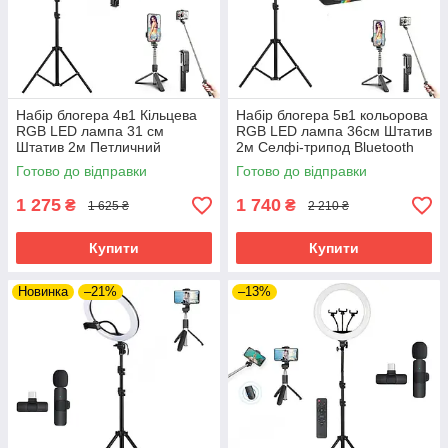
Набір блогера 4в1 Кільцева
Набір блогера 5в1 кольорова
RGB LED лампа 31 см
RGB LED лампа 36см Штатив
Штатив 2м Петличний
2м Селфі-трипод Bluetooth
мікрофон Селфи-трипод
екшн камера Петличний
Готово до відправки
Готово до відправки
Bluetooth
мікрофон
1 275
1 740
₴
₴
1 625 ₴
2 210 ₴
Купити
Купити
Новинка
–21%
–13%