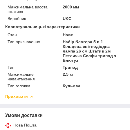
Максимальна висота
2000 мм
штатива
Виробник
UKC
Користувальницькі характеристики
Стан
Нове
Тип призначення
Набір блогера 5 в 1
Кільцева світлодіодна
лампа 26 см Штатив 2м
Петличка Селфи трипод з
Блютуз
Тип
Трипод
Максимальне
2.5 кг
навантаження
Тип головки
Кульова
Приховати
Умови доставки
Нова Пошта