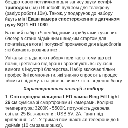
бездротовою
петличкою
для запису звуку,
селфі-
триподом
(1м) і Bluetooth пультом для телефону
(радіус роботи 10м). Також, у подарунок до набору
йдуть
міні Екшн камера спостереження з датчиком
руху SQ11 HD 1080
.
Базовий набір з 5 необхідними атрибутами сучасних
блогерів стане відмінним швидким стартом для
початківця влога і потужної прокачкою для відеоблогів,
які бажають розвиватися.
Унікальність даного набору полягає в тому, що всі
позиції ретельно підібрані і враховують всі сучасні
вимоги в індустрії блогерства. Набір включає тільки
професійні компоненти, які значно спростять процес
зйомки і піднімуть на рівень вище якість ведення блогу.
Характеристика позицій з набору
:
1.
Світлодіодна кільцева LED лампа Ring Fill Light
26 см
сумісна зі смартфонами і камерами. Колірна
температура: 3200K - 5500К, потужність джерела
світла: 25 Вт, живлення: USB 5V, 2A. Гвинт під
кріплення: 1/4".
У тримач поміщаються телефони до 6
дюймів (10 см завширшки).