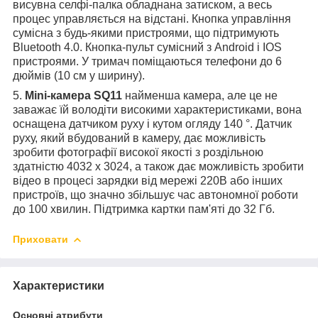
висувна селфі-палка обладнана затиском, а весь
процес управляється на відстані. Кнопка управління
сумісна з будь-якими пристроями, що підтримують
Bluetooth 4.0. Кнопка-пульт сумісний з Android і IOS
пристроями.
У тримач поміщаються телефони до 6
дюймів (10 см у ширину).
5.
Mini-камера SQ11
найменша камера, але це не
заважає їй володіти високими характеристиками, вона
оснащена датчиком руху і кутом огляду 140 °. Датчик
руху, який вбудований в камеру, дає можливість
зробити фотографії високої якості з роздільною
здатністю 4032 x 3024, а також дає можливість зробити
відео в процесі зарядки від мережі 220В або інших
пристроїв, що значно збільшує час автономної роботи
до 100 хвилин. Підтримка картки пам'яті до 32 Гб.
Приховати
Характеристики
Основні атрибути