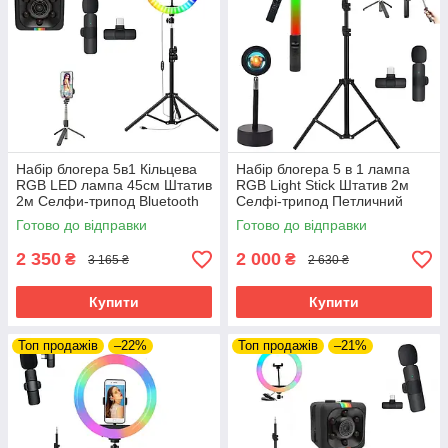
Набір блогера 5в1 Кільцева
Набір блогера 5 в 1 лампа
RGB LED лампа 45см Штатив
RGB Light Stick Штатив 2м
2м Селфи-трипод Bluetooth
Селфі-трипод Петличний
екшн камера Петличний
мікрофон Проекційний
Готово до відправки
Готово до відправки
мікрофон
світильник
2 350
2 000
₴
₴
3 165 ₴
2 630 ₴
Купити
Купити
Топ продажів
–22%
Топ продажів
–21%