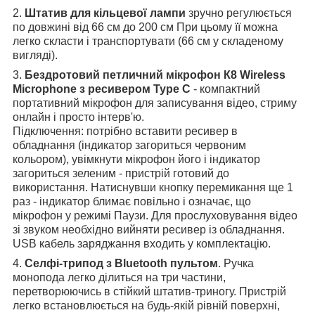
2.
Штатив для кільцевої лампи
зручно регулюється
по довжині від 66 см до 200 см При цьому її можна
легко скласти і транспортувати (66 см у складеному
вигляді).
3.
Бездротовий петличний мікрофон К8 Wireless
Microphone з ресивером Type C
- компактний
портативний мікрофон для записування відео, стриму
онлайн і просто інтерв'ю.
Підключення: потрібно вставити ресивер в
обладнання (індикатор загориться червоним
кольором), увімкнути мікрофон його і індикатор
загориться зеленим - пристрій готовий до
використання. Натиснувши кнопку перемикання ще 1
раз - індикатор блимає повільно і означає, що
мікрофон у режимі Паузи. Для прослуховування відео
зі звуком необхідно вийняти ресивер із обладнання.
USB кабель заряджання входить у комплектацію.
4.
Селфі-трипод з Bluetooth пультом
. Ручка
монопода легко ділиться на три частини,
перетворюючись в стійкий штатив-триногу. Пристрій
легко встановлюється на будь-якій рівній поверхні,