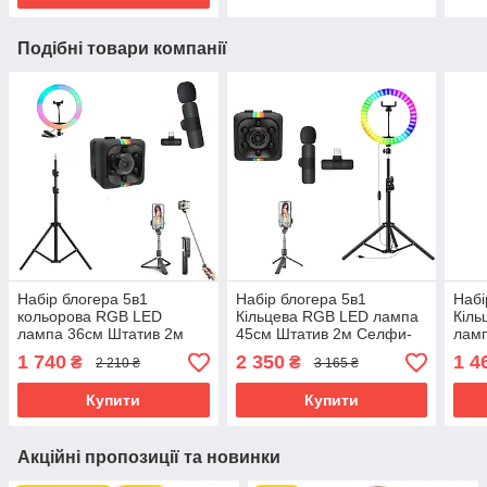
Подібні товари компанії
Набір блогера 5в1
Набір блогера 5в1
Набі
кольорова RGB LED
Кільцева RGB LED лампа
Кіль
лампа 36см Штатив 2м
45см Штатив 2м Селфи-
лам
Селфі-трипод Bluetooth
трипод Bluetooth екшн
Штат
1 740
2 350
1 4
₴
₴
2 210 ₴
3 165 ₴
екшн камера Петличний
камера Петличний
Петл
мікрофон
мікрофон
кам
Купити
Купити
Акційні пропозиції та новинки