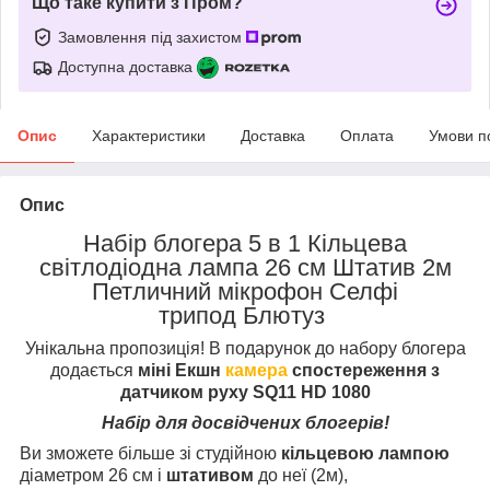
Що таке купити з Пром?
Замовлення під захистом
Доступна доставка
Опис
Характеристики
Доставка
Оплата
Умови п
Опис
Набір блогера 5 в 1 Кільцева
світлодіодна лампа 26 см Штатив 2м
Петличний мікрофон Селфі
трипод Блютуз
Унікальна пропозиція! В подарунок до набору блогера
додається
міні Екшн
камера
спостереження з
датчиком руху SQ11 HD 1080
Набір для досвідчених блогерів!
Ви зможете більше зі студійною
кільцевою лампою
діаметром 26 см і
штативом
до неї (2м),