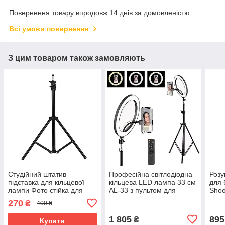
Повернення товару впродовж 14 днів за домовленістю
Всі умови повернення
З цим товаром також замовляють
Студійний штатив
Професійна світлодіодна
Розу
підставка для кільцевої
кільцева LED лампа 33 см
для 
лампи Фото стійка для
AL-33 з пультом для
Shoo
відео блогів, кільцевого
блогерів візажистів
селф
270
₴
400 ₴
світла LED ламп 2 м
майстрів
наст
1 805
895
₴
Купити