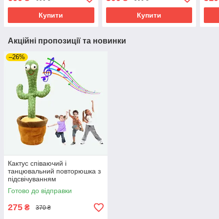
на 2 мікрофони
мікрофоном
Купити
Купити
Акційні пропозиції та новинки
–26%
Кактус співаючий і
танцювальний повторюшка з
підсвічуванням
Іграшковий кактус музичний
Готово до відправки
плюшевий для дітей
275
₴
370 ₴