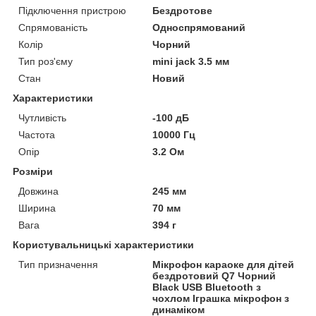
Підключення пристрою
Бездротове
Спрямованість
Односпрямований
Колір
Чорний
Тип роз'єму
mini jack 3.5 мм
Стан
Новий
Характеристики
Чутливість
-100 дБ
Частота
10000 Гц
Опір
3.2 Ом
Розміри
Довжина
245 мм
Ширина
70 мм
Вага
394 г
Користувальницькі характеристики
Тип призначення
Мікрофон караоке для дітей
бездротовий Q7 Чорний
Black USB Bluetooth з
чохлом Іграшка мікрофон з
динаміком