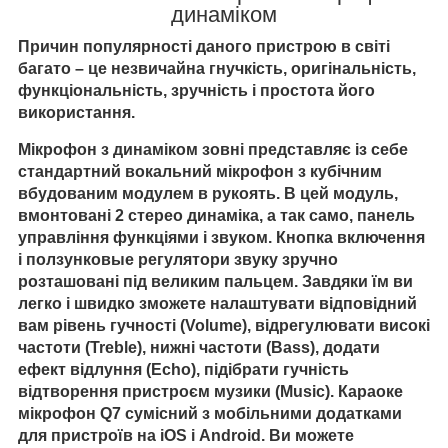
динаміком
Причин популярності даного пристрою в світі
багато – це незвичайна гнучкість, оригінальність,
функціональність, зручність і простота його
використання.
Мікрофон з динаміком зовні представляє із себе
стандартний вокальний
мікрофон з кубічним
вбудованим модулем в рукоять. В цей модуль,
вмонтовані 2 стерео динаміка, а так само, панель
управління функціями і звуком. Кнопка включення
і ползунковые регулятори звуку зручно
розташовані під великим пальцем. Завдяки їм ви
легко і швидко зможете налаштувати відповідний
вам рівень гучності (Volume), відрегулювати високі
частоти (Treble), нижні частоти (Bass), додати
ефект відлуння (Echo), підібрати гучність
відтворення пристроєм музики (Music). Караоке
мікрофон Q7 сумісний з мобільними додатками
для пристроїв на iOS і Android. Ви можете