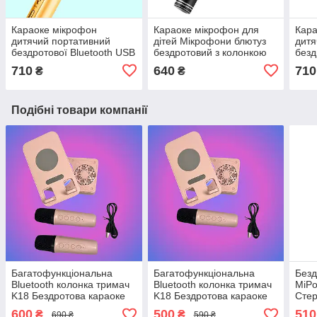
Караоке мікрофон
Караоке мікрофон для
Кара
дитячий портативний
дітей Мікрофони блютуз
дитя
бездротової Bluetooth USB
бездротовий з колонкою
безд
Золотий Gold Іграшка
Чорний Black WS-858
USB 
710
640
710
₴
₴
мікрофони для дітей YS-
Музичні іграшки
мікр
63
63
Подібні товари компанії
Багатофункціональна
Багатофункціональна
Безд
Bluetooth колонка тримач
Bluetooth колонка тримач
MiPo
K18 Бездротова караоке
K18 Бездротова караоке
Сте
підставка для телефону
підставка для телефону з
та м
600
500
510
₴
₴
690 ₴
590 ₴