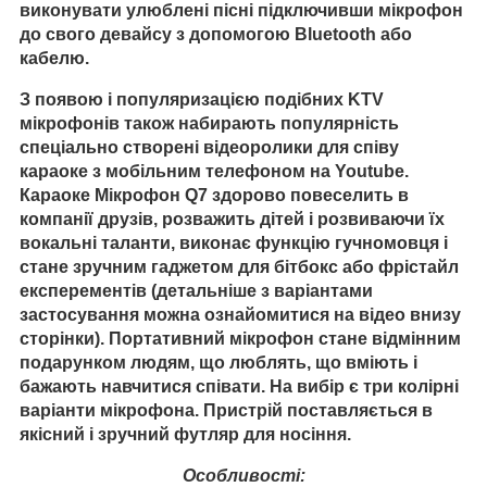
виконувати улюблені пісні підключивши мікрофон
до свого девайсу з
допомогою Bluetooth або
кабелю.
З появою і популяризацією подібних KTV
мікрофонів також набирають популярність
спеціально створені відеоролики для співу
караоке з мобільним телефоном на Youtube.
Караоке Мікрофон Q7 здорово повеселить в
компанії друзів, розважить дітей і розвиваючи їх
вокальні таланти, виконає функцію гучномовця і
стане зручним гаджетом для бітбокс або фрістайл
експерементів (детальніше з варіантами
застосування можна ознайомитися на відео внизу
сторінки). Портативний мікрофон стане відмінним
подарунком людям, що люблять, що вміють і
бажають навчитися співати. На вибір є три колірні
варіанти мікрофона. Пристрій поставляється в
якісний і зручний футляр для носіння.
Особливості: