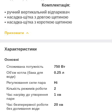
Комплектація:
• ручний вертикальний відпарювач
• насадка-щітка з довгою щетиною
• насадка-щітка з короткою щетиною
Приховати
Характеристики
Основні
Споживана потужність
750 Вт
Об'єм котла (бака для
0.25 л
води)
Регулювання сили пара
Ні
Кількість режимів роботи
2
Час нагріву до утворення
1 хв
пари
Час безперервної роботи
20 хв
без доливання води