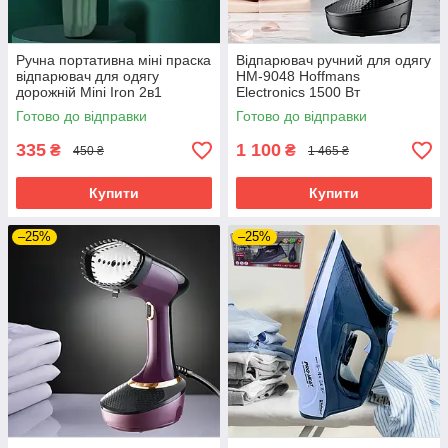
Ручна портативна міні праска
Відпарювач ручний для одягу
відпарювач для одягу
HM-9048 Hoffmans
дорожній Mini Iron 2в1
Electronics 1500 Вт
парогенератор праска
Готово до відправки
Готово до відправки
вертикальна Чорна
335
1 100
₴
₴
450 ₴
1 465 ₴
Купити
Купити
–25%
–25%