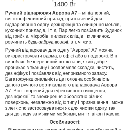
1400 Вт
Ручний відпарювач Аврора A7
– мініатюрний,
високоефективний прилад, призначений для
відпарювання одягу, дезінфекції та очищення меблів,
кухонних приладів, і т. д. Пар легко позбавить будинок
від грибків, мікробів, пилових кліщів і їх личинок,
розчинить будь-забруднювачі, в т. ч. жир.
Ручний відпарювач для одягу "Аврора" А7 можна
використовувати вдома, в офісі або в подорожі. Він
виробляє безперервний потік пари, який добре
проникає в тканину і розпрямляє складки, чистить,
дезінфікує і позбавляє від неприємного запаху.
Багатофункціональність це головна особливість
даного ручного вертикального відпарювача Аврора
А7. Він створений для ефективного очищення,
дезінфекції та знежирення абсолютно різних
поверхонь, незалежно від їх типу і призначення і може
з легкістю застосовуватися як для чистки одягу, так і
для догляду за м'якими меблями, миття вікон і кахлю.
Особливості
: