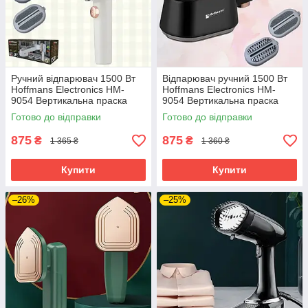
Ручний відпарювач 1500 Вт
Відпарювач ручний 1500 Вт
Hoffmans Electronics HM-
Hoffmans Electronics HM-
9054 Вертикальна праска
9054 Вертикальна праска
парогенератор для одягу
парогенератор для одягу
Готово до відправки
Готово до відправки
Білий
Чорний
875
875
₴
₴
1 365 ₴
1 360 ₴
Купити
Купити
–26%
–25%