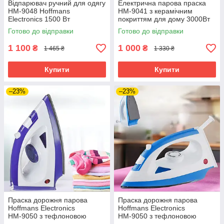
Відпарювач ручний для одягу
Електрична парова праска
HM-9048 Hoffmans
HM-9041 з керамічним
Electronics 1500 Вт
покриттям для дому 3000Вт
парогенератор праска
Праска з відпарювачем
Готово до відправки
Готово до відправки
вертикальна Фіолетова
1 100
1 000
₴
₴
1 465 ₴
1 330 ₴
Купити
Купити
–23%
–23%
Праска дорожня парова
Праска дорожня парова
Hoffmans Electronics
Hoffmans Electronics
НМ-9050 з тефлоновою
НМ-9050 з тефлоновою