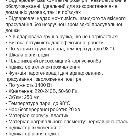
• Відпарювач має компактні розміри і невибагливий в
обслуговуванні, ідеальний для використання як в
домашніх умовах, так і в поїздках
• Відпарювач надає можливість швидкого та якісного
прасування без незручної і громіздкої прасувальної
дошки
• У відпарювача зручна ручка, що не нагрівається
• Висока потужність для ефективної роботи
• Потужний струмінь пара, температура до 98 ° С
• Шкала рівня води
• Пластиковий високоміцний корпус-колба
• Індикатор вкл електроживлення
• Функція парогенераціі для відпарювання,
прасування і зволоження повітря
• Потужність 1400 Вт
• Живлення: 220-240В, 50-60 Гц
• Об'єм: 250 мл
• Температура пари: до 98°C
• Час безперервної роботи: 20 хв
• Матеріал корпусу: пластик
• Матеріал нагрівального елементу: нержавіюча сталь
• Індикатор включення: є
• Індикатор рівня води: є