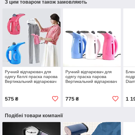
З цим товаром також замовляють
Ручний відпарювач для
Ручний відпарювач для
Блен
одягу Келлі праска парова
одягу праска парова
подр
Вертикальний відпарювач
Вертикальний відпарювач
Dia
Відпарювачі для одягу
Відпарювачі для одягу
Чор
Блакитний
Рожевий
575
775
1 1
₴
₴
Подібні товари компанії