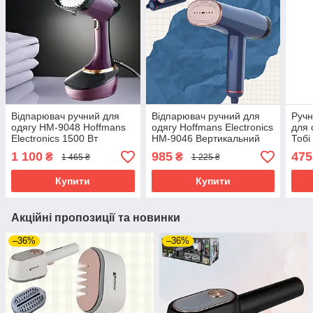
Відпарювач ручний для
Відпарювач ручний для
Ручн
одягу HM-9048 Hoffmans
одягу Hoffmans Electronics
для 
Electronics 1500 Вт
HM-9046 Вертикальний
Тобі
парогенератор праска
відпарювач 1200 Вт
Brus
1 100
985
475
₴
₴
1 465 ₴
1 225 ₴
вертикальна Фіолетова
Дорожня парова праска
верт
складана Синя
Купити
Купити
Акційні пропозиції та новинки
–36%
–36%