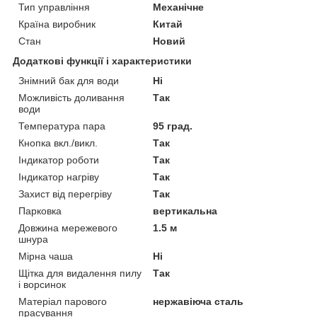
Тип управління
Механічне
Країна виробник
Китай
Стан
Новий
Додаткові функції і характеристики
Знімний бак для води
Ні
Можливість доливання
Так
води
Температура пара
95 град.
Кнопка вкл./викл.
Так
Індикатор роботи
Так
Індикатор нагріву
Так
Захист від перегріву
Так
Парковка
вертикальна
Довжина мережевого
1.5 м
шнура
Мірна чаша
Ні
Щітка для видалення пилу
Так
і ворсинок
Матеріал парового
нержавіюча сталь
прасування