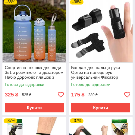
–38%
–38%
Спортивна пляшка для води
Бандаж для пальця руки
3в1 з розміткою та дозатором
Ортез на палець рук
Набір дорожніх пляшок з
універсальний Фіксатор
трубочкою для напоїв
суглоба пальців рук із
Готово до відправки
Готово до відправки
металевою пластиною
325
175
₴
₴
525 ₴
280 ₴
Купити
Купити
–37%
–37%