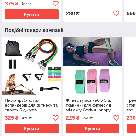
для фітнесу з упорами
Швидковисихаючий для
відн
375
₴
500 ₴
різним хватом
Спорту cooling towel Сірий
280
550
₴
Купити
Подібні товари компанії
Набір трубчастих
Фітнес гумки набір 3 шт
Трен
еспандерів для фітнесу та
тканинні для фітнесу в
стри
спорту 5 джгутів
мішечку Стрічки опору
трен
Бубновського чохол
Еспандери для ніг і
трен
325
225
230
₴
₴
450 ₴
340 ₴
фітнес-резинки Power
сідниць
для 
Bands
Купити
Купити