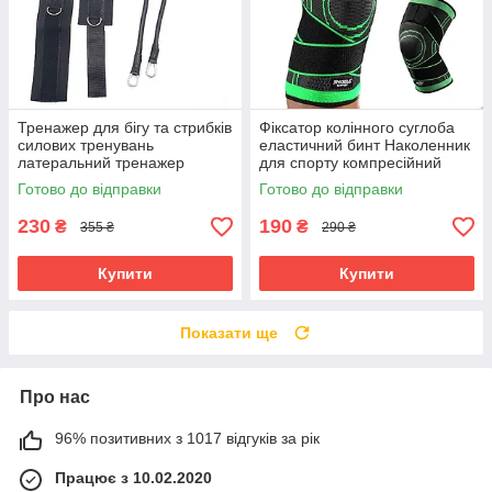
Тренажер для бігу та стрибків
Фіксатор колінного суглоба
силових тренувань
еластичний бинт Наколенник
латеральний тренажер
для спорту компресійний
амортизатор для ніг Step
ортез на колінний суглоб
Готово до відправки
Готово до відправки
Trainer
230
190
₴
₴
355 ₴
290 ₴
Купити
Купити
Показати ще
Про нас
96% позитивних з 1017 відгуків за рік
Працює з 10.02.2020