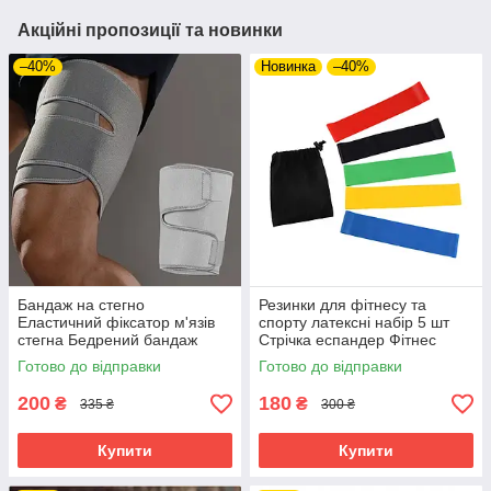
Акційні пропозиції та новинки
–40%
Новинка
–40%
Бандаж на стегно
Резинки для фітнесу та
Еластичний фіксатор м'язів
спорту латексні набір 5 шт
стегна Бедрений бандаж
Стрічка еспандер Фітнес
універсальний на липучках
резинка з чохлом
Готово до відправки
Готово до відправки
200
180
₴
₴
335 ₴
300 ₴
Купити
Купити