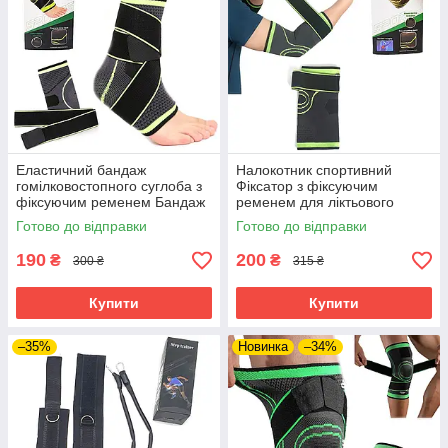
Еластичний бандаж
Налокотник спортивний
гомілковостопного суглоба з
Фіксатор з фіксуючим
фіксуючим ременем Бандаж
ременем для ліктьового
на гомілковостопний суглоб
суглоба з розмір М-L Бандаж
Готово до відправки
Готово до відправки
високоеластичний
на лікоть Фіксатор ліктя
190
200
₴
₴
300 ₴
315 ₴
Купити
Купити
–35%
Новинка
–34%