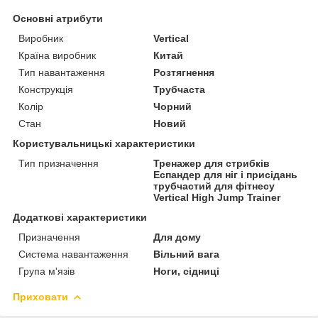
Основні атрибути
Виробник
Vertical
Країна виробник
Китай
Тип навантаження
Розтягнення
Конструкція
Трубчаста
Колір
Чорний
Стан
Новий
Користувальницькі характеристики
Тип призначення
Тренажер для стрибків
Еспандер для ніг і присідань
трубчастий для фітнесу
Vertical High Jump Trainer
Додаткові характеристики
Призначення
Для дому
Система навантаження
Вільний вага
Група м'язів
Ноги, сідниці
Приховати