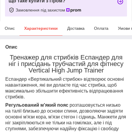
Що таке купити з Пром?
Замовлення під захистом
Опис
Характеристики
Доставка
Оплата
Умови 
Опис
Тренажер для стрибків Еспандер для
ніг і присідань трубчастий для фітнесу
Vertical High Jump Trainer
Еспандер «Вертикальний стрибок» відтворює основні
навантаження, які ви долаєте під час стрибка, щоб
максимально збільшити ефективність відпрацювання
стрибків.
Регульований м'який пояс
розташовується низько
на талії близько до основи спини, дозволяючи задіяти
основні м'язи кора, м'язи стегон і сідниць. Манжети для
ніг закріплюються не тільки на гомілках, але і під
ступнями, забезпечуючи надійну фіксацію і свободу