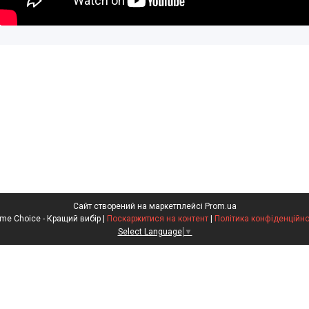
Сайт створений на маркетплейсі
Prom.ua
Prime Choice - Кращий вибір |
Поскаржитися на контент
|
Політика конфіденційно
Select Language
▼