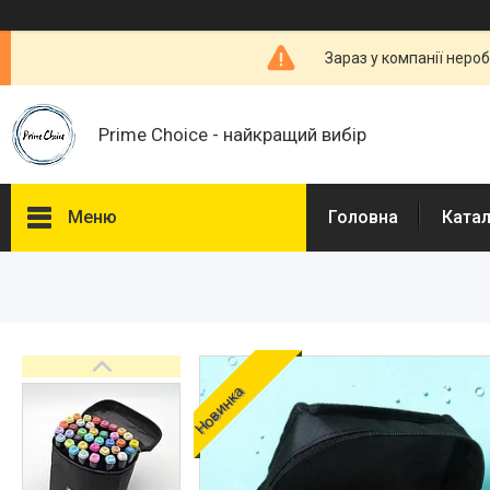
Зараз у компанії неро
Prime Choice - найкращий вибір
Меню
Головна
Ката
Каталог
Про нас
Доставка і Оплата
Договір публічної оферти
Новинка
Відгуки