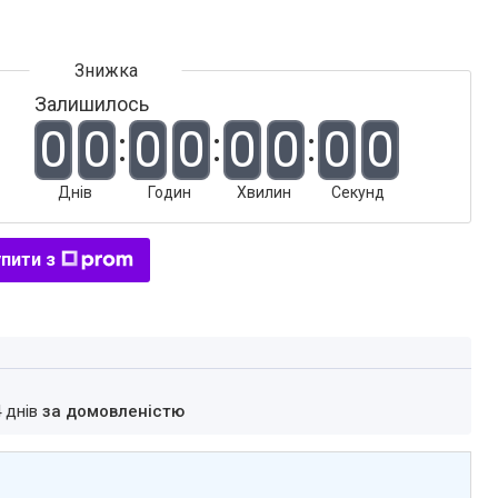
Залишилось
0
0
0
0
0
0
0
0
Днів
Годин
Хвилин
Секунд
пити з
4 днів
за домовленістю