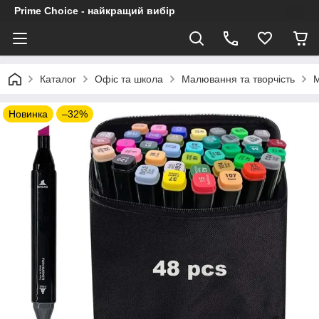
Prime Choice - найкращий вибір
Каталог
Офіс та школа
Малювання та творчість
М
Новинка
–32%