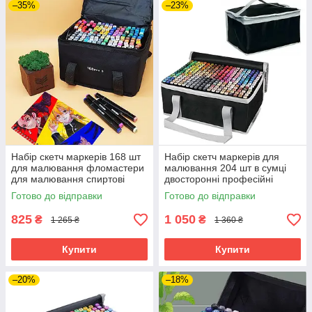
–35%
–23%
Набір скетч маркерів 168 шт
Набір скетч маркерів для
для малювання фломастери
малювання 204 шт в сумці
для малювання спиртові
двосторонні професійні
двосторонні
спиртові
Готово до відправки
Готово до відправки
825
1 050
₴
₴
1 265 ₴
1 360 ₴
Купити
Купити
–20%
–18%