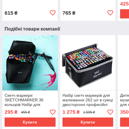
тримачем для телефону
предметів Рожевий Для
двос
425
ручок і зарядкою
дітей
спир
архі
615
765
₴
₴
Подібні товари компанії
Скетч маркери
Набір скетч маркерів для
Дитя
SKETCHMARKER 36
малювання 262 шт в сумці
музи
кольорів Набір для
двосторонні професійні
для 
малювання та дизайну
спиртові
флом
295
1 275
350
₴
₴
455 ₴
1 595 ₴
двосторонніх маркерів на
Pain
спиртовій
Купити
Купити