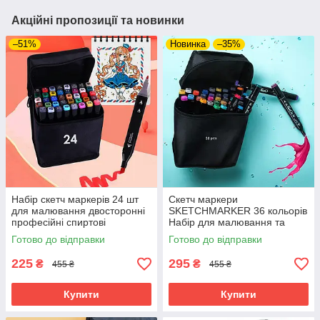
Акційні пропозиції та новинки
–51%
Новинка
–35%
Набір скетч маркерів 24 шт
Скетч маркери
для малювання двосторонні
SKETCHMARKER 36 кольорів
професійні спиртові
Набір для малювання та
фломастери
дизайну двосторонніх
Готово до відправки
Готово до відправки
маркерів на спиртовій
225
295
₴
₴
455 ₴
455 ₴
Купити
Купити