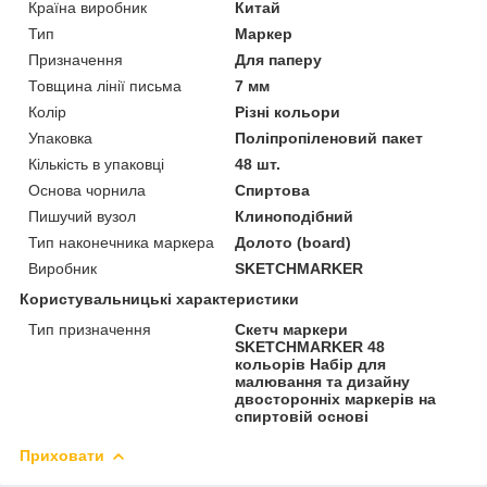
Країна виробник
Китай
Тип
Маркер
Призначення
Для паперу
Товщина лінії письма
7 мм
Колір
Різні кольори
Упаковка
Поліпропіленовий пакет
Кількість в упаковці
48 шт.
Основа чорнила
Спиртова
Пишучий вузол
Клиноподібний
Тип наконечника маркера
Долото (board)
Виробник
SKETCHMARKER
Користувальницькі характеристики
Тип призначення
Скетч маркери
SKETCHMARKER 48
кольорів Набір для
малювання та дизайну
двосторонніх маркерів на
спиртовій основі
Приховати