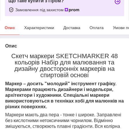
Що таке купити з Пром?
Замовлення під захистом
Опис
Характеристики
Доставка
Оплата
Умови п
Опис
Скетч маркери SKETCHMARKER 48
кольорів Набір для малювання та
дизайну двосторонніх маркерів на
спиртовій основі
Маркер – досить "молодий" інструмент графіку.
Маркерами працюють дизайнери і модельєри,
архітектори і художники. Спеціальні маркери
використовуються в техніках хобі для малюнків на
різних поверхнях.
Маркери мають два пера - тонке і широке. Заправлені
без кислотними нетоксичними чорнилом. Відмінно
змішуються, створюють плавні градієнти. Вся колірна