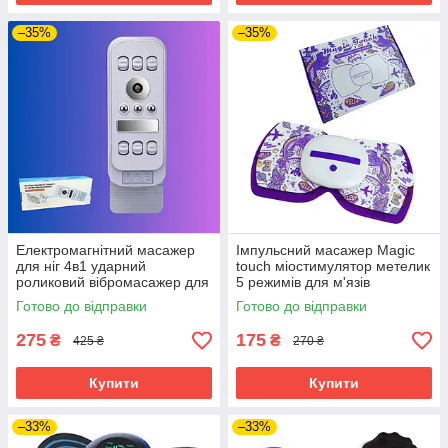
–35%
–35%
Електромагнітний масажер
Імпульсний масажер Magic
для ніг 4в1 ударний
touch міостимулятор метелик
роликовий вібромасажер для
5 режимів для м'язів
ступнів з регулятором
Готово до відправки
Готово до відправки
температури
275
175
₴
₴
425 ₴
270 ₴
Купити
Купити
–33%
–33%