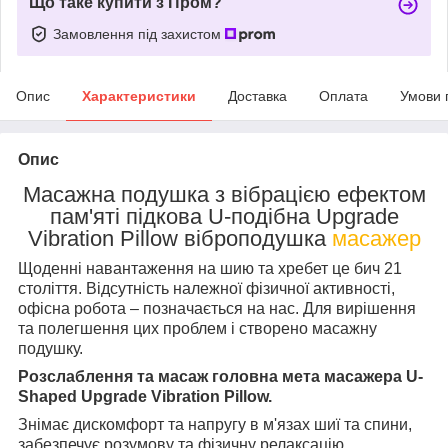
Що таке купити з Пром?
Замовлення під захистом
Опис
Характеристики
Доставка
Оплата
Умови 
Опис
Масажна подушка з вібрацією ефектом
пам'яті підкова U-подібна Upgrade
Vibration Pillow віброподушка
масажер
Щоденні навантаження на шию та хребет це бич 21
століття. Відсутність належної фізичної активності,
офісна робота – позначається на нас. Для вирішення
та полегшення цих проблем і створено масажну
подушку.
Розслаблення та масаж головна мета масажера U-
Shaped Upgrade Vibration Pillow.
Знімає дискомфорт та напругу в м'язах шиї та спини,
забезпечує розумову та фізичну релаксацію,