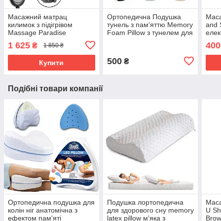
Масажний матрац
Ортопедична Подушка
Маса
килимок з підігрівом
тунель з пам'яттю Memory
and 
Massage Paradise
Foam Pillow з тунелем для
елек
Масажер для спини і шиї
руки для шиї з піною Біла
схуд
1 625
400
₴
1 850 ₴
електронний
дома
500
₴
Купити
Подібні товари компанії
Ортопедична подушка для
Подушка лортопедична
Маса
колін ніг анатомічна з
для здорового сну memory
U Sh
ефектом пам'яті
latex pillow м'яка з
Brow