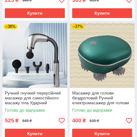
225
365
₴
₴
380 ₴
605 ₴
Купити
Купити
–38%
–37%
Ручний гнучкий перкусійний
Масажер для голови
масажер для самостійного
бездротовий Ручний
масажу тіла Ударний
електромасажер для голови
м'язовий електромасажер
шиї та тіла розслабляючий
Готово до відправки
Готово до відправки
525
400
₴
₴
845 ₴
635 ₴
Купити
Купити