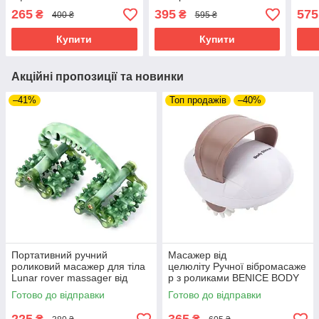
гіпоалергенна Contour Leg
ефектом пам'яті
піді
265
395
575
₴
₴
400 ₴
595 ₴
Pillow
мас
Купити
Купити
Акційні пропозиції та новинки
–41%
Топ продажів
–40%
Портативний ручний
Масажер від
роликовий масажер для тіла
целюліту Ручної вібромасаже
Lunar rover massager від
р з роликами BENICE BODY
целюліту
SLIMMER для тіла
Готово до відправки
Готово до відправки