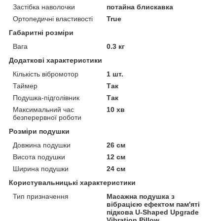
Застібка наволочки
потайна блискавка
Ортопедичні властивості
True
Габаритні розміри
Вага
0.3 кг
Додаткові характеристики
Кількість вібромотор
1 шт.
Таймер
Так
Подушка-підголівник
Так
Максимальний час
10 хв
безперервної роботи
Розміри подушки
Довжина подушки
26 см
Висота подушки
12 см
Ширина подушки
24 см
Користувальницькі характеристики
Тип призначення
Масажна подушка з
вібрацією ефектом пам'яті
підкова U-Shaped Upgrade
Vibration Pillow