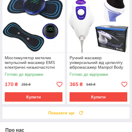
Міостимулятор метелик
Ручний масажер
імпульсний масажер EMS
універсальний від целюліту
електричні низькочастотні
вібромасажер Manipol Body
масажні подушечки для тіла
Електричний домашній для
Готово до відправки
Готово до відправки
тіла
170
365
₴
₴
255 ₴
545 ₴
Купити
Купити
Показати ще
Про нас