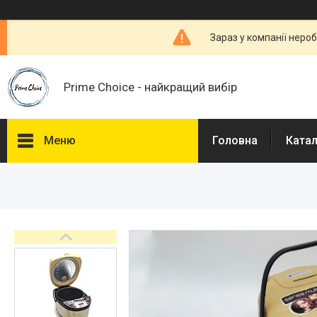
Зараз у компанії неро
Prime Choice - найкращий вибір
Меню
Головна
Ката
Каталог
Про нас
Доставка і Оплата
Договір публічної оферти
Відгуки