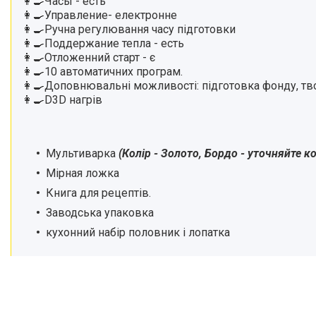
👩‍🍳Часы - есть
👩‍🍳Управление- електронне
👩‍🍳Ручна регулювання часу підготовки
👩‍🍳Поддержание тепла - есть
👩‍🍳Отложенний старт - є
👩‍🍳10 автоматичних програм.
👩‍🍳Доповнювальні можливості: підготовка фонду, твор
👩‍🍳D3D нагрів
Мультиварка
(Колір - Золото, Бордо - уточняйте к
Мірная ложка
Книга для рецептів.
Заводська упаковка
кухонний набір половник і лопатка