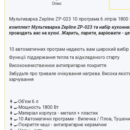
Опис
Мультиварка Zepline ZP-023 10 програма 6 літрів 1800
комплект Мультиварка Zepline ZP-023 та набір кухонних
проводить вас на кухні. Жарить, парити, варіювати - це
10 автоматичних програм надають вам широкий вибір сп
Функції піддержання тепла та відкладеного старту.
Висококачественное антипригарне покриття.
Забудьте про тривале очікування нагрева. Висока якіст
харчування
👩‍🍳Об’єм 6 л
👩‍🍳Мощность 1800 Вт
👩‍🍳Матеріал корпуса - металл + пластик
👩‍🍳10 Автоматичні програми - Випечка / Плов, Тушення,
👩‍🍳Покриття чаші - антипригарне керамічне