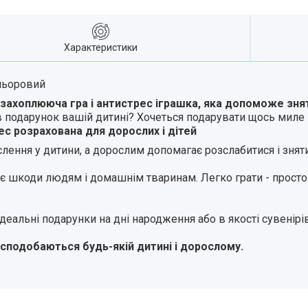
Характеристики
ольоровий
це захоплююча гра і антистрес іграшка, яка допоможе зня
в подарунок вашій дитині? Хочеться подарувати щось миле і
ес розрахована для дорослих і дітей
лення у дитини, а дорослим допомагає розслабитися і зняти
іє шкоди людям і домашнім тваринам. Легко грати - просто н
ідеальні подарунки на дні народження або в якості сувенірі
о сподобаються будь-якій дитині і дорослому.