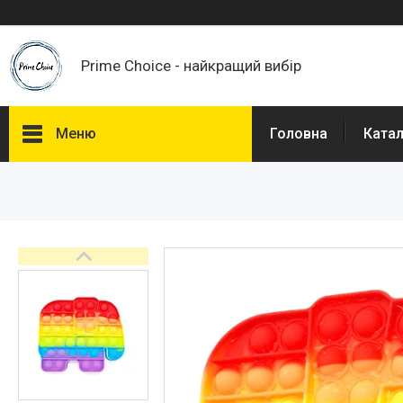
Prime Choice - найкращий вибір
Меню
Головна
Ката
Каталог
Про нас
Доставка і Оплата
Договір публічної оферти
Відгуки