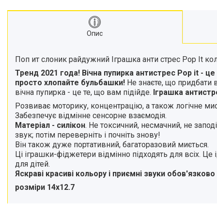
Опис
Поп ит слоник райдужний Іграшка анти стрес Pop It к
Тренд 2021 года! Вічна пупирка антистрес Pop it - 
просто хлопайте бульбашки!
Не знаєте, що придбати 
вічна пупирка - це те, що вам підійде.
Іграшка антистр
Розвиває моторику, концентрацію, а також логічне мис
Забезпечує відмінне сенсорне взаємодія.
Матеріал - силікон
. Не токсичний, несмачний, не запод
звук; потім переверніть і почніть знову!
Він також дуже портативний, багаторазовий миється.
Ці іграшки-фіджетери відмінно підходять для всіх. Це 
для дітей.
Яскраві красиві кольору і приємні звуки обов'язков
розміри 14х12.7