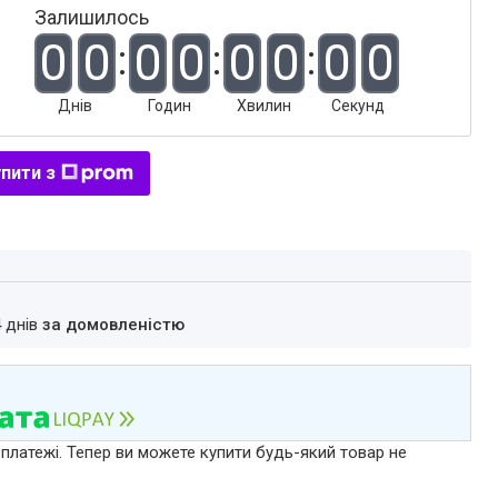
Залишилось
0
0
0
0
0
0
0
0
Днів
Годин
Хвилин
Секунд
пити з
4 днів
за домовленістю
 платежі. Тепер ви можете купити будь-який товар не