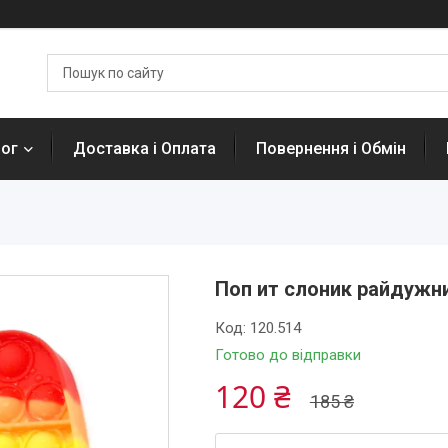
лог
Доставка і Оплата
Повернення і Обмін
Поп ит слоник райдужни
Код:
120.514
Готово до відправки
120 ₴
185 ₴