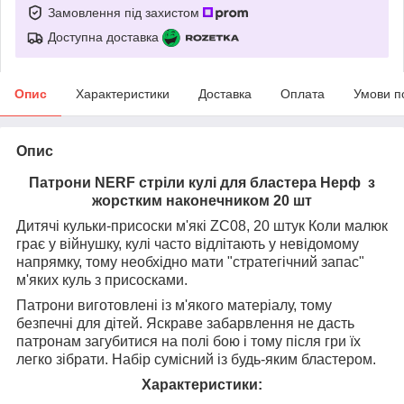
Замовлення під захистом
Доступна доставка
Опис
Характеристики
Доставка
Оплата
Умови п
Опис
Патрони NERF стріли кулі для бластера Нерф з
жорстким наконечником 20 шт
Дитячі кульки-присоски м'які ZC08, 20 штук Коли малюк
грає у війнушку, кулі часто відлітають у невідомому
напрямку, тому необхідно мати "стратегічний запас"
м'яких куль з присосками.
Патрони виготовлені із м'якого матеріалу, тому
безпечні для дітей. Яскраве забарвлення не дасть
патронам загубитися на полі бою і тому після гри їх
легко зібрати. Набір сумісний із будь-яким бластером.
Характеристики: