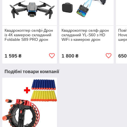
Квадрокоптер селфі-Дрон
Квадрокоптер селф-дрон
Пові
із 4К камерою складаний
складаний YL-S60 з HD
Hove
Foldable S89 PRO дрон
WiFi з камерою дрон
ширя
портативний
компактний Керований по
ігро
акумуляторний з пультом
радіо з пультом
1 595
1 800
650
₴
₴
Подібні товари компанії