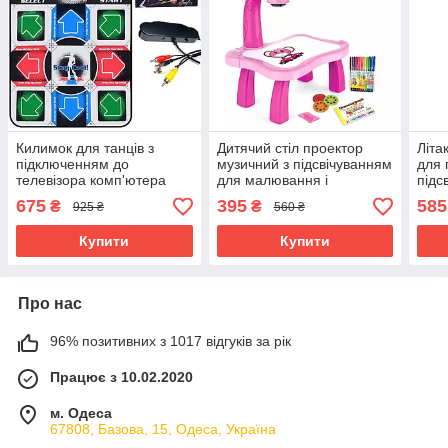
Килимок для танців з
Дитячий стіл проектор
Літа
підключенням до
музичний з підсвічуванням
для 
телевізора комп'ютера
для малювання і
підс
Музичний Танцювальний
фломастерами Projector
раді
675
395
585
₴
₴
925 ₴
560 ₴
навчальний USB і TV Stay
Painting рожевий
ігра
Cool
копт
Купити
Купити
Про нас
96% позитивних з 1017 відгуків за рік
Працює з 10.02.2020
м. Одеса
67808, Базова, 15, Одеса, Україна