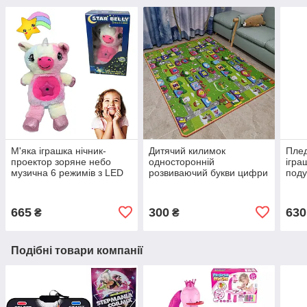
М'яка іграшка нічник-
Дитячий килимок
Плед
проектор зоряне небо
односторонній
ігра
музична 6 режимів з LED
розвиваючий букви цифри
поду
підсвічуванням Dream
150х90 термокилимок для
Хом
Lites
дітей Ігровий мат
665
300
630
₴
₴
Подібні товари компанії