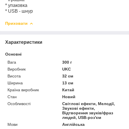
* упаковка
* USB - шнур
Приховати
Характеристики
Основні
Вага
300 г
Виробник
UKC
Висота
32 см
Ширина
13 см
Країна виробник
Китай
Стан
Новий
Особливості
Світлові ефекти, Мелодії,
Звукові ефекти,
Відтворення звуків/фраз
людей, USB-роз'єм
Мови
Англійська