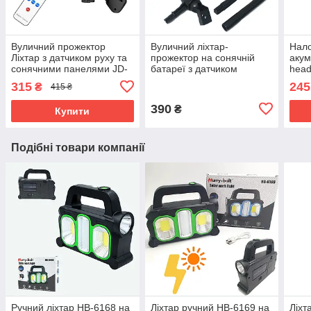
Вуличний прожектор
Вуличний ліхтар-
Нало
Ліхтар з датчиком руху та
прожектор на сонячній
акум
сонячними панелями JD-
батареї з датчиком
head
2178 у вигляді камери
руху настінний з пультом у
вод
315
245
₴
415 ₴
стеження з пультом
вигляді камери PP-880T
світ
сенс
390
₴
Купити
Подібні товари компанії
Ручний ліхтар HВ-6168 на
Ліхтар ручний HВ-6169 на
Ліхт