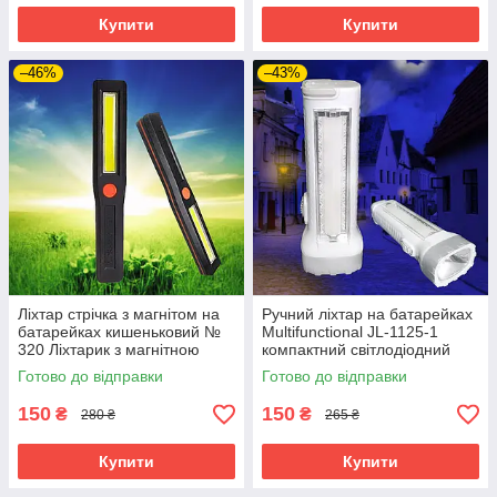
Купити
Купити
–46%
–43%
Ліхтар стрічка з магнітом на
Ручний ліхтар на батарейках
батарейках кишеньковий №
Multifunctional JL-1125-1
320 Ліхтарик з магнітною
компактний світлодіодний
основою
ліхтарик
Готово до відправки
Готово до відправки
150
150
₴
₴
280 ₴
265 ₴
Купити
Купити