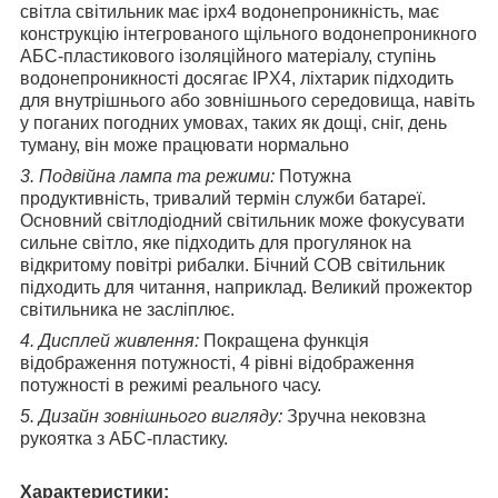
світла світильник має ipx4 водонепроникність, має
конструкцію інтегрованого щільного водонепроникного
АБС-пластикового ізоляційного матеріалу, ступінь
водонепроникності досягає IPX4, ліхтарик підходить
для внутрішнього або зовнішнього середовища, навіть
у поганих погодних умовах, таких як дощі, сніг, день
туману, він може працювати нормально
3. Подвійна лампа та режими:
Потужна
продуктивність, тривалий термін служби батареї.
Основний світлодіодний світильник може фокусувати
сильне світло, яке підходить для прогулянок на
відкритому повітрі рибалки. Бічний COB світильник
підходить для читання, наприклад. Великий прожектор
світильника не засліплює.
4. Дисплей живлення:
Покращена функція
відображення потужності, 4 рівні відображення
потужності в режимі реального часу.
5. Дизайн зовнішнього вигляду:
Зручна нековзна
рукоятка з АБС-пластику.
Характеристики: