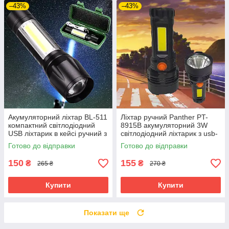
–43%
–43%
Акумуляторний ліхтар BL-511
Ліхтар ручний Panther PT-
компактний світлодіодний
8915В акумуляторний 3W
USB ліхтарик в кейсі ручний з
світлодіодний ліхтарик з usb-
фокусуванням променя
зарядкою компактний
Готово до відправки
Готово до відправки
150
155
₴
₴
265 ₴
270 ₴
Купити
Купити
Показати ще