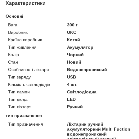
Характеристики
Основні
Вага
300 г
Виробник
UKC
Країна виробник
Китай
Тип живлення
Акумулятор
Колір
Чорний
Стан
Новий
Особливості ліхтаря
Водонепроникний
Тип заряду
USB
Кількість світлодіодів
4 шт.
Тип лампи
Світлодіодна
Тип діода
LED
Тип ліхтаря
Ручний
тип призначення
Тип призначення
Ліхтарик ручний
акумуляторний Multi Fuction
водонепроникний
світлодіодний ручний