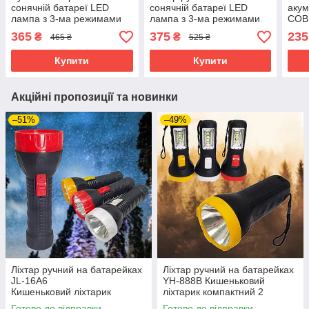
сонячній батареї LED
сонячній батареї LED
акум
лампа з 3-ма режимами
лампа з 3-ма режимами
COB
освітлення із зарядкою від
освітлення з USB
Світ
365
375
235
₴
₴
465 ₴
525 ₴
USB
зарядкою
USB
пер
Купити
Купити
Акційні пропозиції та новинки
–51%
–49%
Ліхтар ручний на батарейках
Ліхтар ручний на батарейках
JL-16A6
YH-888В Кишеньковий
Кишеньковий ліхтарик
ліхтарик компактний 2
світлодіодний компактний
режими
Готово до відправки
Готово до відправки