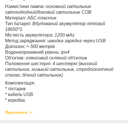
Намистини лампи:
основний світильник
світлодіодний/боковий світильник COB
Матеріал:
АБС-пластик
Тип батареї:
Вбудований акумулятор літієвий
18650*1
Місткість акумулятора:
1200 мАг
Метод заряджання:
швидка зарядка через USB
Діапазон:
≈ 500 метрів
Водонепроникний рівень:
ipx4
Об'єктив:
глянсовий скляний об'єктив
Положення шестерні:
4 шестерні (високий
світильник, низький світильник, стробоскопічний
спалах, бічний світильник)
Комплектація:
* ліхтарик
* кабель USB
* коробка
Приховати