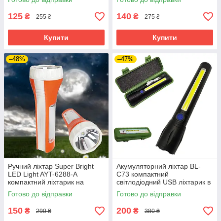
125
140
₴
₴
255 ₴
275 ₴
Купити
Купити
–48%
–47%
Ручний ліхтар Super Bright
Акумуляторний ліхтар BL-
LED Light AYT-6288-А
C73 компактний
компактний ліхтарик на
світлодіодний USB ліхтарик в
батарейках
кейсі ручний з фокусуванням
Готово до відправки
Готово до відправки
променя
150
200
₴
₴
290 ₴
380 ₴