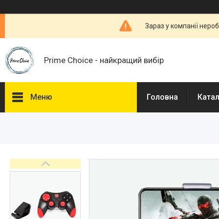
Зараз у компанії неро
Prime Choice - найкращий вибір
Меню
Головна
Ката
Каталог
Про нас
Доставка і Оплата
Договір публічної оферти
Відгуки