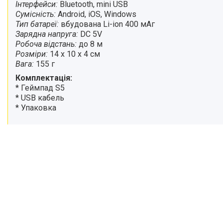
Інтерфейси:
Bluetooth, mini USB
Сумісність:
Android, iOS, Windows
Тип батареї:
вбудована Li-ion 400 мАг
Зарядна напруга:
DC 5V
Робоча відстань:
до 8 м
Розміри:
14 x 10 x 4 см
Вага:
155 г
Комплектація:
* Геймпад S5
* USB кабель
* Упаковка