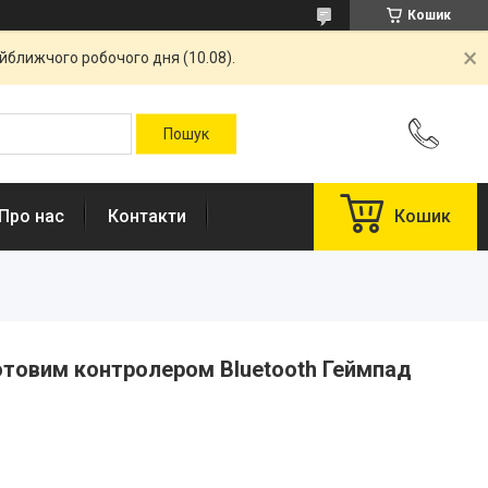
Кошик
айближчого робочого дня (10.08).
Про нас
Контакти
Кошик
отовим контролером Bluetooth Геймпад