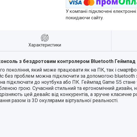
У компанії підключені електронні
покидаючи сайту.
Характеристики
 консоль з бездротовим контролером Bluetooth Геймпад
о покоління, який може працювати як на ПК, так і смартфо
с без проблем можна підключити за допомогою bluetooth з
жна підключати до ноутбука або ПК. Геймпад Game S5 стан
бленою грою. Сучасний стильний та ергономічний дизайн, на
дрізняють цей девайс від конкурентів, а зручне класичне 
ння разом із 3D окулярами віртуальної реальності.