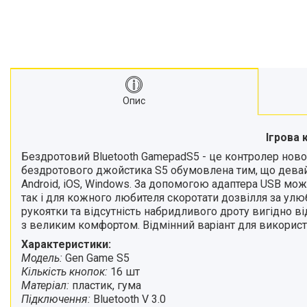
Опис
Ігрова
Бездротовий Bluetooth GamepadS5 - це контролер новог
бездротового джойстика S5 обумовлена тим, що девай
Android, iOS, Windows. За допомогою адаптера USB мо
так і для кожного любителя скоротати дозвілля за улю
рукоятки та відсутність набридливого дроту вигідно ві
з великим комфортом. Відмінний варіант для використа
Характеристики:
Модель:
Gen Game S5
Кількість кнопок:
16 шт
Матеріал:
пластик, гума
Підключення:
Bluetooth V 3.0