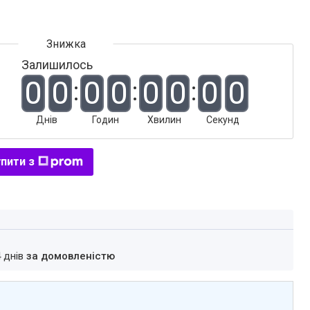
Залишилось
0
0
0
0
0
0
0
0
Днів
Годин
Хвилин
Секунд
пити з
4 днів
за домовленістю