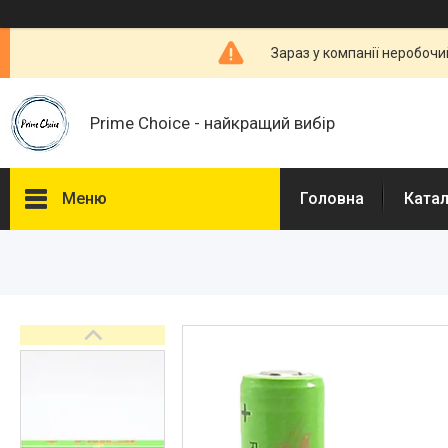
Зараз у компанії неробочи
Prime Choice - найкращий вибір
Меню
Головна
Ката
Каталог
Про нас
Доставка і Оплата
Договір публічної оферти
Відгуки