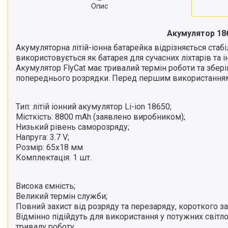
Опис
Акумулятор 186
Акумуляторна літій-іонна батарейка відрізняється стаб
використовується як батарея для сучасних ліхтарів та 
Акумулятор FlyCat має тривалий термін роботи та збері
попереднього розрядки. Перед першим використанням 
Тип: літій іонний акумулятор Li-ion 18650;
Місткість: 8800 mAh (заявлено виробником);
Низький рівень саморозряду;
Напруга: 3.7 V;
Розмір: 65х18 мм
Комплектація: 1 шт.
Висока ємність;
Великий термін служби;
Повний захист від розряду та перезаряду, короткого з
Відмінно підійдуть для використання у потужних світло
тривалу роботу.