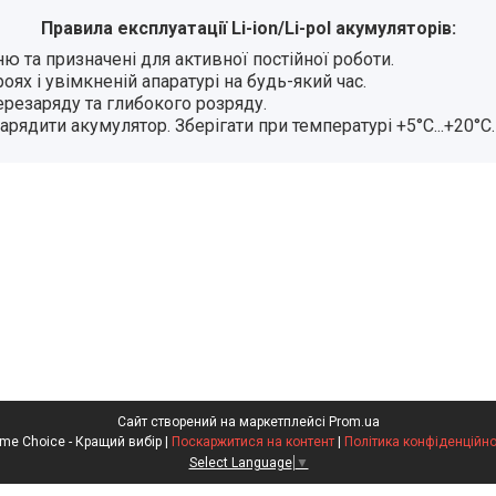
Правила експлуатації Li-ion/Li-pol акумуляторів:
ю та призначені для активної постійної роботи.
ях і увімкненій апаратурі на будь-який час.
резаряду та глибокого розряду.
рядити акумулятор. Зберігати при температурі +5°С...+20°С.
Сайт створений на маркетплейсі
Prom.ua
Prime Choice - Кращий вибір |
Поскаржитися на контент
|
Політика конфіденційно
Select Language
▼