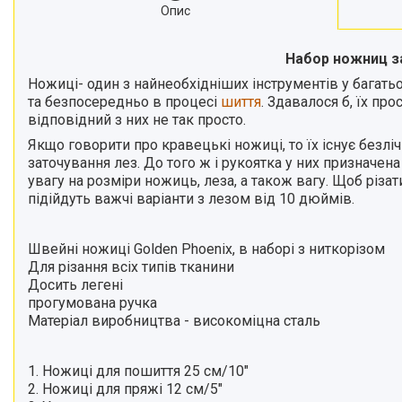
Опис
Набор ножниц з
Ножиці- один з найнеобхідніших інструментів у багатьо
та безпосередньо в процесі
шиття
. Здавалося б, їх пр
відповідний з них не так просто.
Якщо говорити про кравецькі ножиці, то їх існує безлі
заточування лез. До того ж і рукоятка у них призначен
увагу на розміри ножиць, леза, а також вагу. Щоб різ
підійдуть важчі варіанти з лезом від 10 дюймів.
Швейні ножиці Golden Phoenix, в наборі з ниткорізом
Для різання всіх типів тканини
Досить легені
прогумована ручка
Матеріал виробництва - високоміцна сталь
1. Ножиці для пошиття 25 см/10"
2. Ножиці для пряжі 12 см/5"