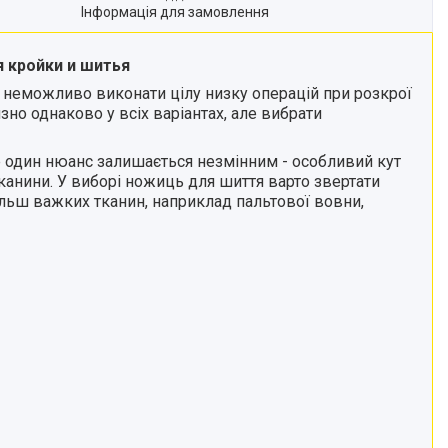
Інформація для замовлення
 кройки и шитья
то неможливо виконати цілу низку операцій при розкрої
изно однаково у всіх варіантах, але вибрати
ле один нюанс залишається незмінним - особливий кут
тканини. У виборі ножиць для шиття варто звертати
більш важких тканин, наприклад пальтової вовни,