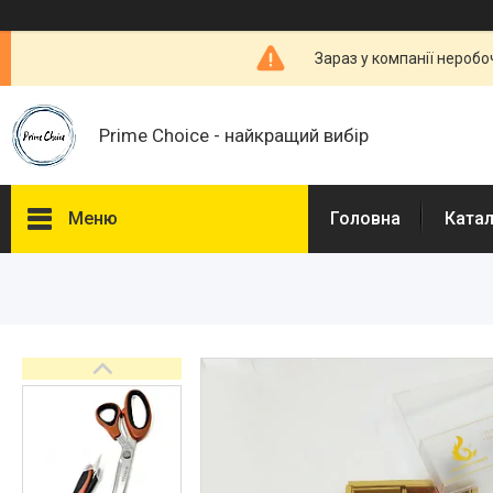
Зараз у компанії неробо
Prime Choice - найкращий вибір
Меню
Головна
Ката
Каталог
Про нас
Доставка і Оплата
Договір публічної оферти
Відгуки