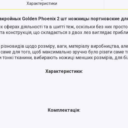
Характеристики
акройных Golden Phoenix 2 шт ножницы портновские для
х сферах діяльності та в шитті теж, оскільки без них прос
оста конструкція, що складається з двох лез виглядає прибл
ч різновидів щодо розміру, ваги, матеріалу виробництва, а
а саме для того, щоб максимально зручно було різати саме 
ати тонкі тканини, вибирають ножиці менших розмірів, для 
Характеристики:
Комплектація: