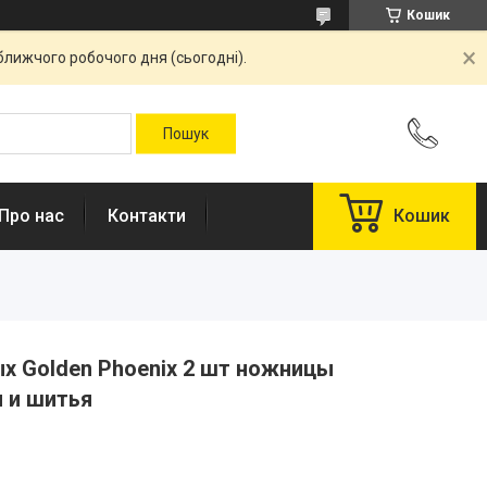
Кошик
ближчого робочого дня (сьогодні).
Про нас
Контакти
Кошик
х Golden Phoenix 2 шт ножницы
 и шитья