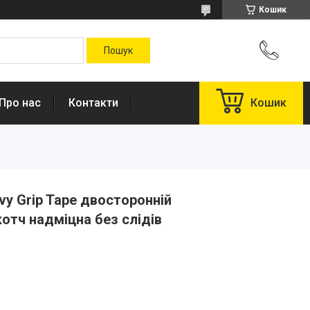
Кошик
Про нас
Контакти
Кошик
Ivy Grip Tape двосторонній
отч надміцна без слідів