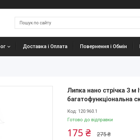
лог
Доставка і Оплата
Повернення і Обмін
Липка нано стрічка 3 м 
багатофункціональна ск
Код:
120.960.1
Готово до відправки
175 ₴
275 ₴