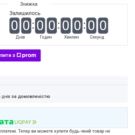
Залишилось
0
0
0
0
0
0
0
0
Днів
Годин
Хвилин
Секунд
пити з
4 днів
за домовленістю
 платежі. Тепер ви можете купити будь-який товар не