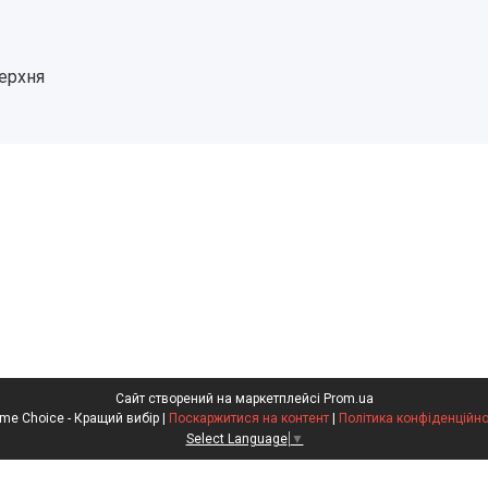
верхня
Сайт створений на маркетплейсі
Prom.ua
Prime Choice - Кращий вибір |
Поскаржитися на контент
|
Політика конфіденційно
Select Language
▼