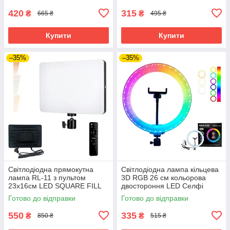
420
315
₴
₴
665 ₴
495 ₴
Купити
Купити
–35%
–35%
Світлодіодна прямокутна
Світлодіодна лампа кільцева
лампа RL-11 з пультом
3D RGB 26 см кольорова
23х16см LED SQUARE FILL
двостороння LED Селфі
LIGHT для фото та
кільце для фото блогерів від
Готово до відправки
Готово до відправки
відеозйомки
usb
550
335
₴
₴
850 ₴
515 ₴