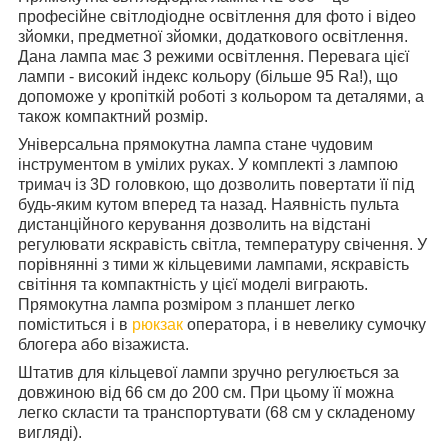
професійне світлодіодне освітлення для фото і відео
зйомки, предметної зйомки, додаткового освітлення.
Дана лампа має 3 режими освітлення. Перевага цієї
лампи - високий індекс кольору (більше 95 Ra!), що
допоможе у кропіткій роботі з кольором та деталями, а
також компактний розмір.
Універсальна прямокутна лампа стане чудовим
інструментом в умілих руках. У комплекті з лампою
тримач із 3D головкою, що дозволить повертати її під
будь-яким кутом вперед та назад. Наявність пульта
дистанційного керування дозволить на відстані
регулювати яскравість світла, температуру свічення. У
порівнянні з тими ж кільцевими лампами, яскравість
світіння та компактність у цієї моделі виграють.
Прямокутна лампа розміром з планшет легко
поміститься і в
рюкзак
оператора, і в невелику сумочку
блогера або візажиста.
Штатив для кільцевої лампи зручно регулюється за
довжиною від 66 см до 200 см. При цьому її можна
легко скласти та транспортувати (68 см у складеному
вигляді).