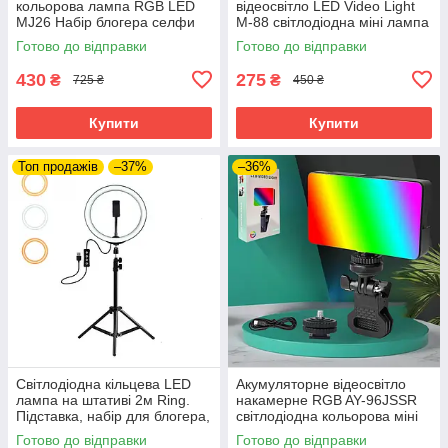
кольорова лампа RGB LED
відеосвітло LED Video Light
MJ26 Набір блогера селфи
M-88 світлодіодна міні лампа
кільце зі штативом Мрія
з прищіпкою для фото і відео
Готово до відправки
Готово до відправки
тиктокера 26 см
430
275
₴
₴
725 ₴
450 ₴
Купити
Купити
Топ продажів
–37%
–36%
Світлодіодна кільцева LED
Акумуляторне відеосвітло
лампа на штативі 2м Ring.
накамерне RGB AY-96JSSR
Підставка, набір для блогера,
світлодіодна кольорова міні
фото. Селфи кільце 26 см
лампа з прищіпкою для фото
Готово до відправки
Готово до відправки
та відео