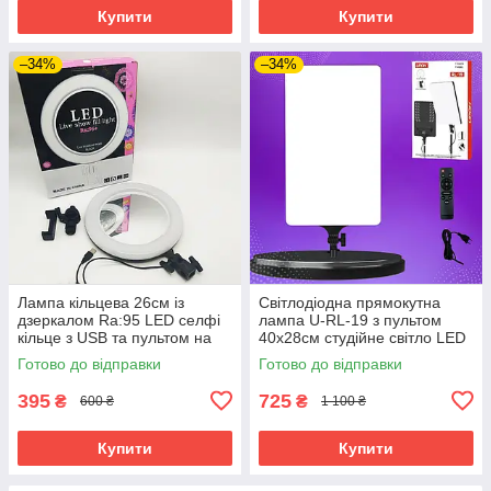
Купити
Купити
–34%
–34%
Лампа кільцева 26см із
Світлодіодна прямокутна
дзеркалом Ra:95 LED селфі
лампа U-RL-19 з пультом
кільце з USB та пультом на
40х28cм студійне світло LED
шнурі світлодіодна
для фото відеозйомки
Готово до відправки
Готово до відправки
395
725
₴
₴
600 ₴
1 100 ₴
Купити
Купити