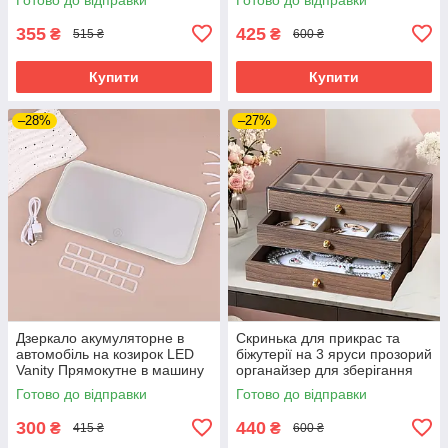
косметики
Box
355
425
₴
₴
515 ₴
600 ₴
Купити
Купити
–28%
–27%
Дзеркало акумуляторне в
Скринька для прикрас та
автомобіль на козирок LED
біжутерії на 3 яруси прозорий
Vanity Прямокутне в машину
органайзер для зберігання
З підсвічуванням для макіяжу
ювелірних виробів
Готово до відправки
Готово до відправки
300
440
₴
₴
415 ₴
600 ₴