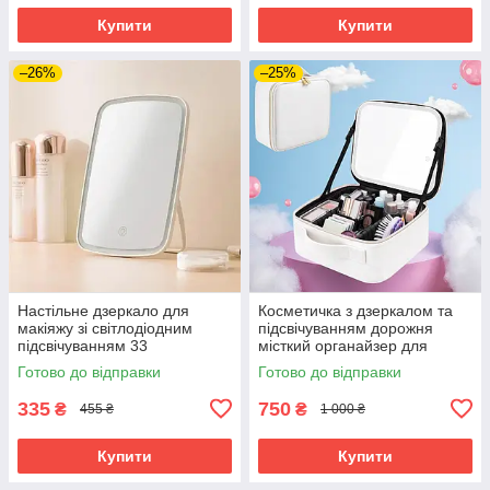
Купити
Купити
–26%
–25%
Настільне дзеркало для
Косметичка з дзеркалом та
макіяжу зі світлодіодним
підсвічуванням дорожня
підсвічуванням 33
місткий органайзер для
світлодіоди LED Mirror
косметики портативний
Готово до відправки
Готово до відправки
акумуляторне дзеркальце
335
750
₴
₴
455 ₴
1 000 ₴
Купити
Купити