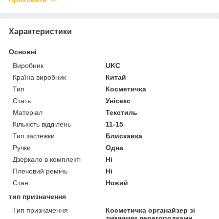
Характеристики
Основні
Виробник
UKC
Країна виробник
Китай
Тип
Косметичка
Стать
Унісекс
Матеріал
Текстиль
Кількість відділень
11-15
Тип застежки
Блискавка
Ручки
Одна
Дзеркало в комплекті
Ні
Плечовий ремінь
Ні
Стан
Новий
тип призначення
Тип призначення
Косметичка органайзер зі
знімними перегородками