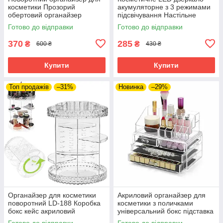
косметики Прозорий
акумуляторне з 3 режимами
обертовий органайзер
підсвічування Настільне
Настільна підставка для
сенсорне дзеркало для
Готово до відправки
Готово до відправки
косметики
макіяжу
370
285
₴
₴
600 ₴
430 ₴
Купити
Купити
Топ продажів
–31%
Новинка
–29%
Органайзер для косметики
Акриловий органайзер для
поворотний LD-188 Коробка
косметики з поличками
бокс кейс акриловий
універсальний бокс підставка
Підставки і органайзери для
для помад Cosmetic Storage
Готово до відправки
Готово до відправки