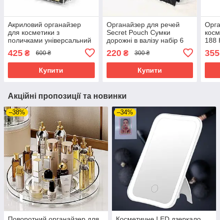
Акриловий органайзер
Органайзер для речей
Орга
для косметики з
Secret Pouch Сумки
косм
поличками універсальний
дорожні в валізу набір 6
188 
бокс підставка для помад
штук
акри
425
220
355
₴
₴
600 ₴
300 ₴
Cosmetic Storage Box
орга
косм
Купити
Купити
Акційні пропозиції та новинки
–38%
–34%
Поворотний органайзер для
Косметичне LED дзеркало