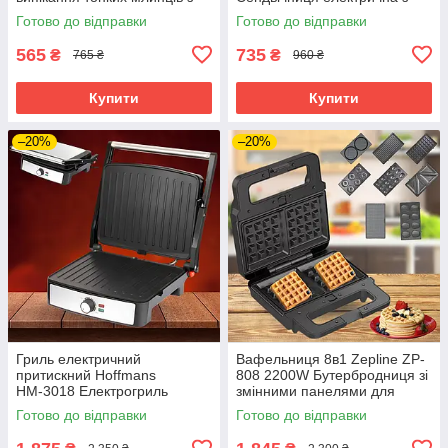
чашею та вінчиком
антипригарним покриттям
Готово до відправки
Готово до відправки
для сніданків
565
735
₴
₴
765 ₴
960 ₴
Купити
Купити
–20%
–20%
Гриль електричний
Вафельниця 8в1 Zepline ZP-
притискний Hoffmans
808 2200W Бутербродниця зі
НМ-3018 Електрогриль
змінними панелями для
контактний 2200W з
пончиків котлет печива гриль
Готово до відправки
Готово до відправки
антипригарним покриттям
горішниця