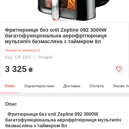
Фритюрниця без олії Zepline 092 3000W
багатофункціональна аерофрітюрниця
мультипіч безмасляна з таймером 8л
Немає в наявності
Код: 120.1152
Роздріб
3 325
₴
Опис
Характеристики
Доставка
Оплата
Умови п
Опис
Фритюрниця без олії Zepline
092
3000W
багатофункціональна аерофрітюрниця мультипіч
безмасляна з таймером 8л