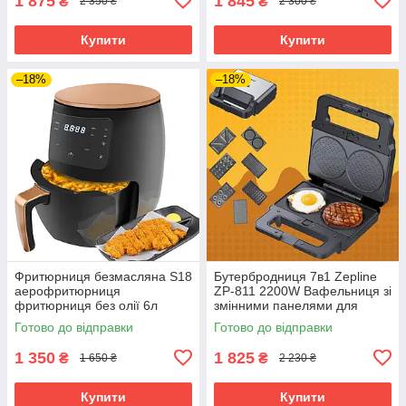
1 875
1 845
₴
₴
2 350 ₴
2 300 ₴
Купити
Купити
–18%
–18%
Фритюрниця безмасляна S18
Бутербродниця 7в1 Zepline
аерофритюрниця
ZP-811 2200W Вафельниця зі
фритюрниця без олії 6л
змінними панелями для
3600Вт Аеро-фритюрниця
пончиків котлет гриль
Готово до відправки
Готово до відправки
горішниця
1 350
1 825
₴
₴
1 650 ₴
2 230 ₴
Купити
Купити