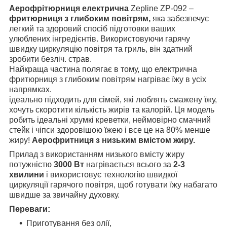
Аерофрітюрниця електрична
Zepline ZP-092 –
фритюрниця з глибоким повітрям,
яка забезпечує
легкий та здоровий спосіб підготовки ваших
улюблених інгредієнтів. Використовуючи гарячу
швидку циркуляцію повітря та гриль, він здатний
зробити безліч. страв.
Найкраща частина полягає в тому, що електрична
фритюрниця з глибоким повітрям нагріває їжу в усіх
напрямках.
ідеально підходить для сімей, які люблять смажену їжу,
хочуть скоротити кількість жирів та калорій. Ця модель
робить ідеальні хрумкі креветки, неймовірно смачний
стейк і чіпси здоровішою їжею і все це на 80% менше
жиру!
Аерофритниця з низьким вмістом жиру.
Прилад з використанням низького вмісту жиру
потужністю
3000 Вт
нагрівається всього за
2-3
хвилини
і використовує технологію швидкої
циркуляції гарячого повітря, щоб готувати їжу набагато
швидше за звичайну духовку.
Переваги:
Приготування без олії,