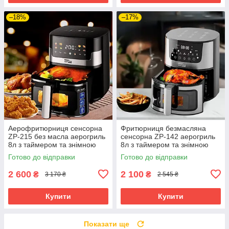
–18%
–17%
Аерофритюрниця сенсорна
Фритюрниця безмасляна
ZP-215 без масла аерогриль
сенсорна ZP-142 аерогриль
8л з таймером та знімною
8л з таймером та знімною
чашею для дому 3500W
чашею для дому 3500W
Готово до відправки
Готово до відправки
2 600
2 100
₴
₴
3 170 ₴
2 545 ₴
Купити
Купити
Показати ще