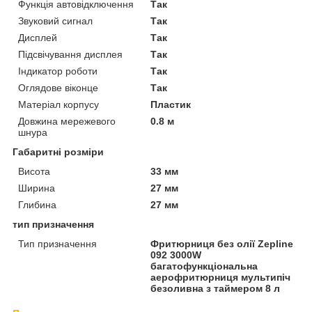
Функція автовідключення
Так
Звуковий сигнал
Так
Дисплей
Так
Підсвічування дисплея
Так
Індикатор роботи
Так
Оглядове віконце
Так
Матеріал корпусу
Пластик
Довжина мережевого
0.8 м
шнура
Габаритні розміри
Висота
33 мм
Ширина
27 мм
Глибина
27 мм
тип призначення
Тип призначення
Фритюрниця без олії Zepline
092 3000W
багатофункціональна
аерофритюрниця мультипіч
безоливна з таймером 8 л