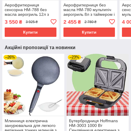
Аерофритюрниця
Аерофритюрниця без
Аер
сенсорна НМ-788 без
масла НМ-780 мультипіч
сенс
масла аерогриль 12л з
аерогриль 8л з таймером і
муль
таймером та знімною
знімною чашею для дому
тайм
3 550
2 455
4 0
₴
₴
3 925 ₴
2 780 ₴
чашею для дому 2400W
2400W
чаш
Купити
Купити
Акційні пропозиції та новинки
–26%
–23%
Млинниця електрична
Бутербродниця Hoffmans
занурювальна для легкого
НМ-3003 1000 Вт
випікання тонких млинців з
Сендвічниця електрична з