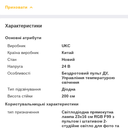
Приховати
Характеристики
Основні атрибути
Виробник
UKC
Країна виробник
Китай
Стан
Новий
Напруга
24 В
Особливості
Бездротовий пульт ДУ,
Управління температурою
свічення
Тип підсвічування
Діодна
Висота стійки
200 см
Користувальницькі характеристики
тип призначення
Світлодіодна прямокутна
лампа 23х16 см RGB F99 з
пультом і штативом 2-
студійне світло для фото та