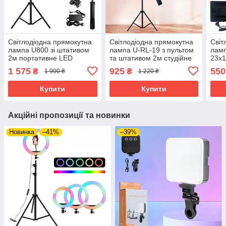
Світлодіодна прямокутна
Світлодіодна прямокутна
Світ
лампа U800 зі штативом
лампа U-RL-19 з пультом
ламп
2м портативне LED
та штативом 2м студійне
23х
відеосвітло 29х17см для
LED світло 40х28cм для
FILL
1 575
925
550
₴
₴
1 900 ₴
1 220 ₴
фото та відеозйомки
фотозйомки
віде
Купити
Купити
Акційні пропозиції та новинки
Новинка
–41%
–39%