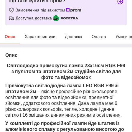
Що таке купити з Пром?
Замовлення під захистом
Доступна доставка
Опис
Характеристики
Доставка
Оплата
Умови п
Опис
Світлодіодна прямокутна лампа 23х16см RGB F99
з пультом та штативом 2м студійне світло для
фото та відеозйомок
Прямокутна світлодіодна лампа LED RGB F99 зі
штативом 2м
– якісне професійне різнокольорове
освітлення для фото та відео зйомки, предметної
зйомки, додаткового освітлення. Дана лампа має 6
різнокольорових кольорів, тепле, холодне і денне
світло і 16 змішаних динамічних режимів освітлення.
У комплекті до професійної лампи йде штатив із
алюмінієвого сплаву з регульованою висотою до