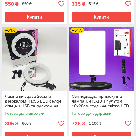
550
335
₴
₴
850 ₴
515 ₴
Купити
Купити
–34%
–34%
Лампа кільцева 26см із
Світлодіодна прямокутна
дзеркалом Ra:95 LED селфі
лампа U-RL-19 з пультом
кільце з USB та пультом на
40х28cм студійне світло LED
шнурі світлодіодна
для фото відеозйомки
Готово до відправки
Готово до відправки
395
725
₴
₴
600 ₴
1 100 ₴