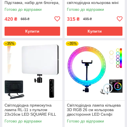
Підставка, набір для блогера,
світлодіодна кольорова міні
фото. Селфи кільце 26 см
лампа з прищіпкою для фото
Готово до відправки
Готово до відправки
та відео
420
315
₴
₴
665 ₴
495 ₴
Купити
Купити
–35%
–35%
Світлодіодна прямокутна
Світлодіодна лампа кільцева
лампа RL-11 з пультом
3D RGB 26 см кольорова
23х16см LED SQUARE FILL
двостороння LED Селфі
LIGHT для фото та
кільце для фото блогерів від
Готово до відправки
Готово до відправки
відеозйомки
usb