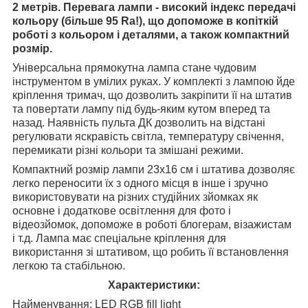
2 метрів. Перевага лампи - високий індекс передачі
кольору (більше 95 Ra!), що допоможе в копіткій
роботі з кольором і деталями, а також компактний
розмір.
Універсальна прямокутна лампа стане чудовим
інструментом в умілих руках. У комплекті з лампою йде
кріплення тримач, що дозволить закріпити її на штатив
та повертати лампу під будь-яким кутом вперед та
назад. Наявність пульта ДК дозволить на відстані
регулювати яскравість світла, температуру свічення,
перемикати різні кольори та змішані режими.
Компактний розмір лампи 23х16 см і штатива дозволяє
легко переносити їх з одного місця в інше і зручно
використовувати на різних студійних зйомках як
основне і додаткове освітлення для фото і
відеозйомок, допоможе в роботі блогерам, візажистам
і т.д. Лампа має спеціальне кріплення для
використання зі штативом, що робить її встановлення
легкою та стабільною.
Характеристики:
Найменування: LED RGB fill light