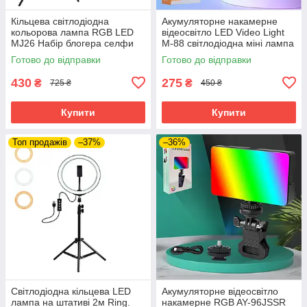
Кільцева світлодіодна
Акумуляторне накамерне
кольорова лампа RGB LED
відеосвітло LED Video Light
MJ26 Набір блогера селфи
M-88 світлодіодна міні лампа
кільце зі штативом Мрія
з прищіпкою для фото і відео
Готово до відправки
Готово до відправки
тиктокера 26 см
430
275
₴
₴
725 ₴
450 ₴
Купити
Купити
Топ продажів
–37%
–36%
Світлодіодна кільцева LED
Акумуляторне відеосвітло
лампа на штативі 2м Ring.
накамерне RGB AY-96JSSR