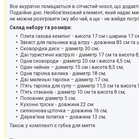
Все акуратно поміщається в сітчастий чохол, що додає
Подвійне дно. Необов'язковий елемент, який надає м
не можна розігрівати їжу або чай, а ще - не вийде погрі
Склад набору та розміри:
Плита газова кемпінг - висота 17 см і ширина 17 с
Захист для пальника від вітру - довжина 83 см та 
Сковорідка диск – діаметр 30 см;
Дві туристичні каструлі - діаметр 17 см та висота 8,
Одна сковороди - діаметр 20 см і висота 4,5 см;
Один чайник – діаметр 15 см і висота 8,5 см;
Одна тарілка велика - діаметр 18 см;
Дві маленькі тарілки – діаметр 17 см;
П'ять тарілка для супу – діаметр 11,5 см та висота 
П'ять стаканів - діаметр 10 см та висота 8 см;
Половник діаметр 5 см;
Кухонні тріски - довжина 22 см
силіконова щіточка – довжина 16 см;
Дерев'яна лопатка – довжина 13 см;
Також у комплекті є губка для миття.