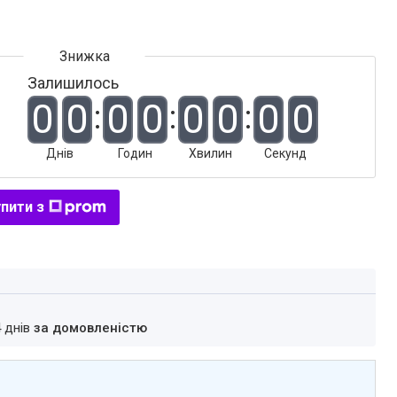
Залишилось
0
0
0
0
0
0
0
0
Днів
Годин
Хвилин
Секунд
пити з
4 днів
за домовленістю