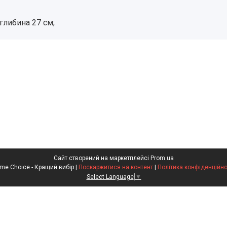
глибина 27 см;
Сайт створений на маркетплейсі
Prom.ua
Prime Choice - Кращий вибір |
Поскаржитися на контент
|
Політика конфіденційно
Select Language
▼