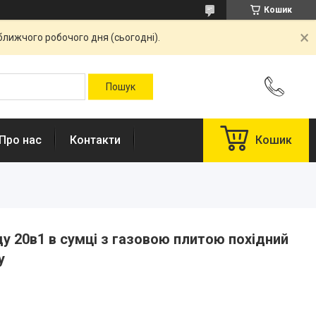
Кошик
ближчого робочого дня (сьогодні).
Про нас
Контакти
Кошик
ду 20в1 в сумці з газовою плитою похідний
у