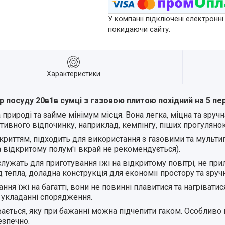
У компанії підключені електронні
покидаючи сайту.
Характеристики
р посуду 20в1
в сумці
з газовою плитою похідний на 5 пе
природі та займе мінімум місця. Вона легка, міцна та зручн
тивного відпочинку, наприклад, кемпінгу, піших прогулянок
криттям, підходить для використання з газовими та мульти
а відкритому полум'ї вкрай не рекомендується).
ужать для приготування їжі на відкритому повітрі, не при
 тепла, доладна конструкція для економії простору та зручн
ня їжі на багатті, вони не повинні плавитися та нагрівати
 укладанні спорядження.
ється, яку при бажанні можна підчепити гаком. Особливо це
езпечно.