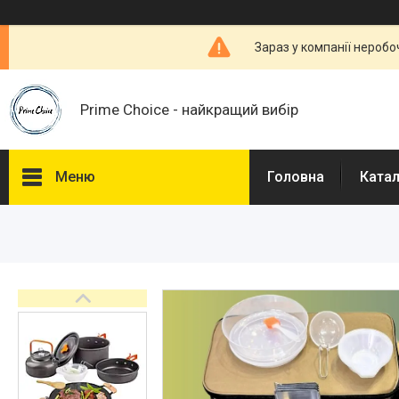
Зараз у компанії неробо
Prime Choice - найкращий вибір
Меню
Головна
Ката
Каталог
Про нас
Доставка і Оплата
Договір публічної оферти
Відгуки