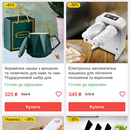
–41%
–39%
Керамічна чашка з кришкою
Електрична автоматична
та ложечкою для кави та чаю
машинка для ліплення
Подарунковий набір для
пельменів та вареників
холодних та гарячих напоїв
Пельменниця з таймером
Готово до відправки
Готово до відправки
для кухні
325
345
₴
₴
550 ₴
570 ₴
Купити
Купити
Новинка
–39%
–38%