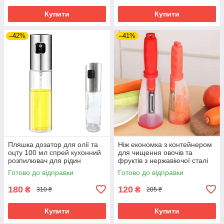
Купити
Купити
–42%
–41%
Пляшка дозатор для олії та
Ніж економка з контейнером
оцту 100 мл спрей кухонний
для чищення овочів та
розпилювач для рідин
фруктів з нержавіючої сталі
скляний
Готово до відправки
Готово до відправки
180
120
₴
₴
310 ₴
205 ₴
Купити
Купити