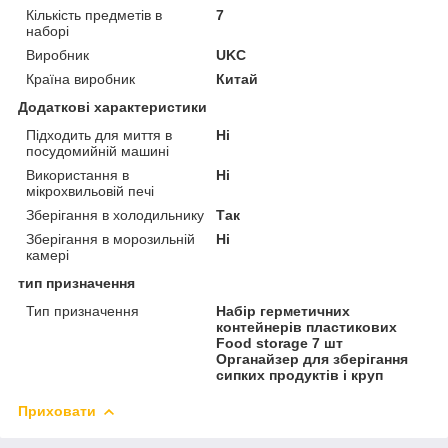
Кількість предметів в
7
наборі
Виробник
UKC
Країна виробник
Китай
Додаткові характеристики
Підходить для миття в
Ні
посудомийній машині
Використання в
Ні
мікрохвильовій печі
Зберігання в холодильнику
Так
Зберігання в морозильній
Ні
камері
тип призначення
Тип призначення
Набір герметичних
контейнерів пластикових
Food storage 7 шт
Органайзер для зберігання
сипких продуктів і круп
Приховати