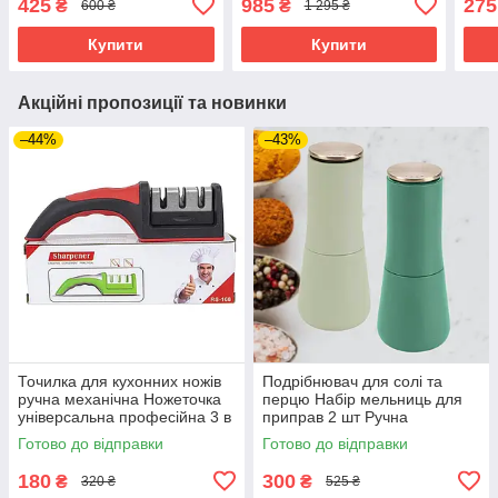
425
985
275
₴
₴
600 ₴
1 295 ₴
Cosmetic Storage Box
круп
Купити
Купити
Акційні пропозиції та новинки
–44%
–43%
Точилка для кухонних ножів
Подрібнювач для солі та
ручна механічна Ножеточка
перцю Набір мельниць для
універсальна професійна 3 в
приправ 2 шт Ручна
1 з ручкою
дробарка для перцю солі
Готово до відправки
Готово до відправки
180
300
₴
₴
320 ₴
525 ₴