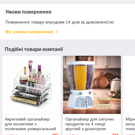
Умови повернення
Повернення товару впродовж 14 днів за домовленістю
Всі умови повернення
Подібні товари компанії
Акриловий органайзер
Органайзер для сипучих
Мірн
для косметики з
продуктів на 4 секції
регу
поличками універсальний
круглий з дозатором
meas
бокс підставка для помад
обертовий контейнер для
набо