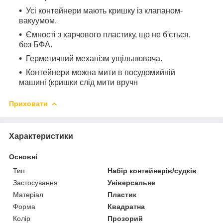
Усі контейнери мають кришку із клапаном-
вакуумом.
Ємності з харчового пластику, що не б'ється,
без БФА.
Герметичний механізм ущільнювача.
Контейнери можна мити в посудомийній
машині (кришки слід мити вручн
Приховати
Характеристики
Основні
Тип
Набір контейнерів/судків
Застосування
Універсальне
Матеріал
Пластик
Форма
Квадратна
Колір
Прозорий