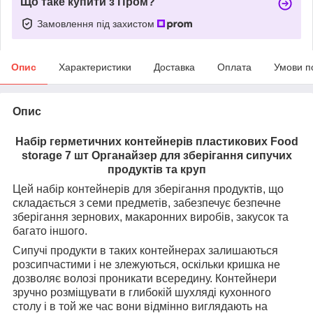
Що таке купити з Пром?
Замовлення під захистом
Опис
Характеристики
Доставка
Оплата
Умови п
Опис
Набір герметичних контейнерів пластикових Food
storage 7 шт Органайзер для зберігання сипучих
продуктів та круп
Цей набір контейнерів для зберігання продуктів, що
складається з семи предметів, забезпечує безпечне
зберігання зернових, макаронних виробів, закусок та
багато іншого.
Сипучі продукти в таких контейнерах залишаються
розсипчастими і не злежуються, оскільки кришка не
дозволяє волозі проникати всередину. Контейнери
зручно розміщувати в глибокій шухляді кухонного
столу і в той же час вони відмінно виглядають на