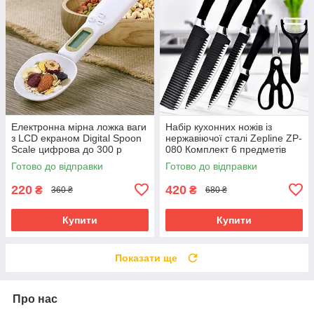
Електронна мірна ложка ваги
Набір кухонних ножів із
з LCD екраном Digital Spoon
нержавіючої сталі Zepline ZP-
Scale цифрова до 300 р
080 Комплект 6 предметів
висока точність Біла
для кухні
Готово до відправки
Готово до відправки
220
420
₴
₴
360 ₴
680 ₴
Купити
Купити
Показати ще
Про нас