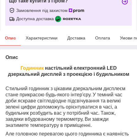
Що таке купити з Пром?
Замовлення під захистом
Доступна доставка
Опис
Характеристики
Доставка
Оплата
Умови п
Опис
Годинник
настільний електронний LED
дзеркальний дисплей з проекцією і будильником
Стильний годинник з цікавим дзеркальним дисплеєм
стане прикрасою будь-якого інтер'єру. У темний час
доби яскраве світлодіодне підсвічування та великі
зелені цифри допоможуть орієнтуватися в часі, а
будильник розбудить вас у потрібний час. Також,
завдяки вбудованому термометру, Ви завжди
знатимете температуру в приміщенні.
Але головною перевагою цього годинника є наявність