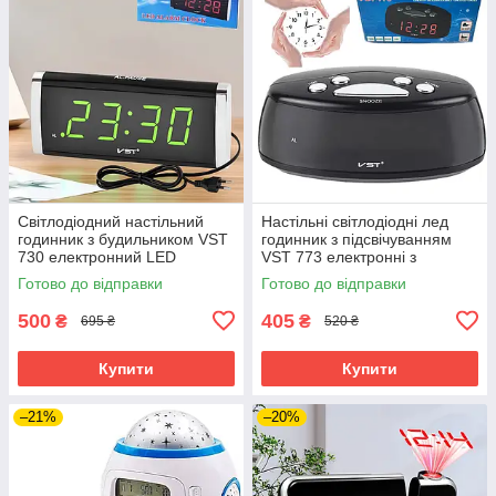
Світлодіодний настільний
Настільні світлодіодні лед
годинник з будильником VST
годинник з підсвічуванням
730 електронний LED
VST 773 електронні з
годинник з підсвічуванням
будильником компактні
Готово до відправки
Готово до відправки
500
405
₴
₴
695 ₴
520 ₴
Купити
Купити
–21%
–20%