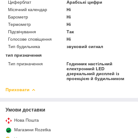
Циферблат
Арабські цифри
Місячний календар
Ні
Барометр
Ні
Термометр
Ні
Підсвічування
Так
Голосове сповіщення
Ні
Тип будильника
звуковий сигнал
тип призначення
Тип призначення
Годинник настільний
електронний LED
дзеркальний дисплей із
проекцією й будильником
Приховати
Умови доставки
Нова Пошта
Магазини Rozetka