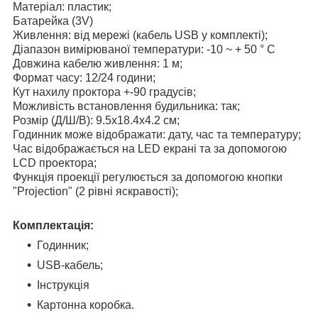
Матеріал: пластик;
Батарейка (3V)
Живлення: від мережі (кабель USB у комплекті);
Діапазон вимірюваної температури: -10 ~ + 50 ° С
Довжина кабелю живлення: 1 м;
Формат часу: 12/24 години;
Кут нахилу проктора +-90 градусів;
Можливість встановлення будильника: так;
Розмір (Д/Ш/В): 9.5х18.4х4.2 см;
Годинник може відображати: дату, час та температуру;
Час відображається на LED екрані та за допомогою
LCD проектора;
Функція проекції регулюється за допомогою кнопки
"Projection" (2 рівні яскравості);
Комплектація:
Годинник;
USB-кабель;
Інструкція
Картонна коробка.