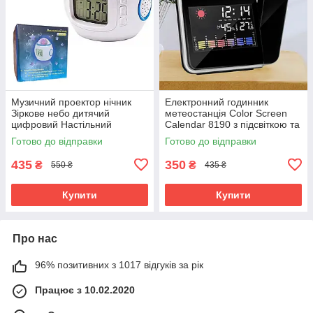
Музичний проектор нічник
Електронний годинник
Зіркове небо дитячий
метеостанція Сolor Screen
цифровий Настільний
Calendar 8190 з підсвіткою та
годинник будильник Starry
проекцією часу настільний
Готово до відправки
Готово до відправки
Sky and calendar
435
350
₴
₴
550 ₴
435 ₴
Купити
Купити
Про нас
96% позитивних з 1017 відгуків за рік
Працює з 10.02.2020