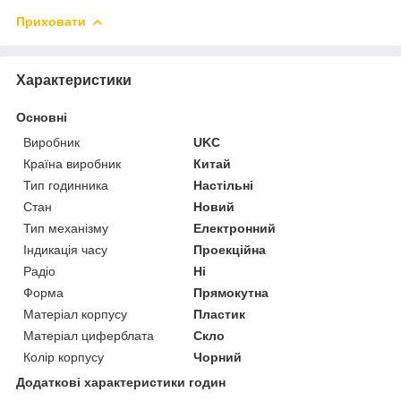
Приховати
Характеристики
Основні
Виробник
UKC
Країна виробник
Китай
Тип годинника
Настільні
Стан
Новий
Тип механізму
Електронний
Індикація часу
Проекційна
Радіо
Ні
Форма
Прямокутна
Матеріал корпусу
Пластик
Матеріал циферблата
Скло
Колір корпусу
Чорний
Додаткові характеристики годин