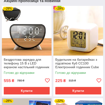
Акційні пропозиції та новинки
–29%
–29%
Бездротова зарядка для
Будильник на батарейках з
телефону 15 В з LED
підсвіткою Куб СС100
екраном настільний годинник
Електронний годинник Cube
з будильником
настільні
Готово до відправки
Готово до відправки
555
225
₴
₴
780 ₴
315 ₴
Купити
Купити
–28%
–22%