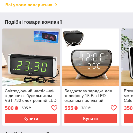
Всі умови повернення
Подібні товари компанії
Світлодіодний настільний
Бездротова зарядка для
Елек
годинник з будильником
телефону 15 В з LED
мете
VST 730 електронний LED
екраном настільний
Cale
годинник з підсвічуванням
годинник з будильником
та п
500
555
350
₴
₴
695 ₴
780 ₴
наст
Купити
Купити