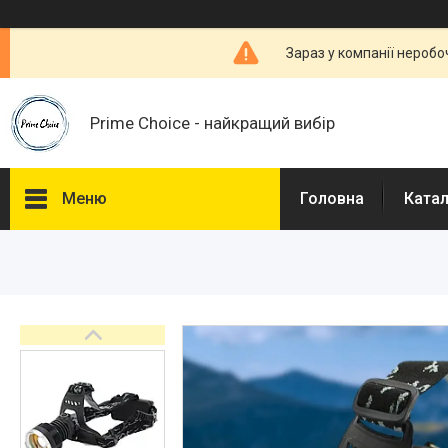
Зараз у компанії неробо
Prime Choice - найкращий вибір
Меню
Головна
Ката
Каталог
Про нас
Доставка і Оплата
Договір публічної оферти
Відгуки