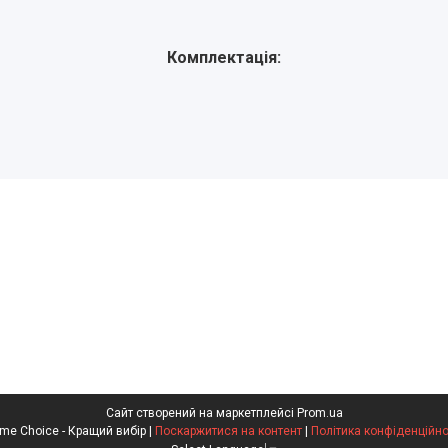
Комплектація:
Сайт створений на маркетплейсі
Prom.ua
Prime Choice - Кращий вибір |
Поскаржитися на контент
|
Політика конфіденційно