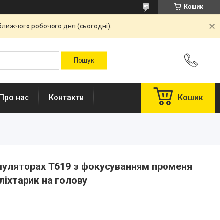
Кошик
ближчого робочого дня (сьогодні).
Про нас
Контакти
Кошик
муляторах Т619 з фокусуванням променя
іхтарик на голову