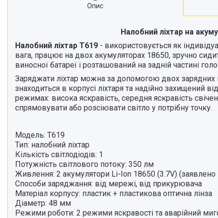
Опис
Налобний ліхтар на акум
Налобний ліхтар Т619
- використовується як індивідуа
вага, працює на двох акумуляторах 18650, зручно сиди
виносної батареї і розташований на задній частині голо
Заряджати ліхтар можна за допомогою двох зарядних п
знаходиться в корпусі ліхтаря та надійно захищений від
режимах: висока яскравість, середня яскравість свіч
спрямовувати або розсіювати світло у потрібну точку.
Модель: Т619
Тип: налобний ліхтар
Кількість світлодіодів: 1
Потужність світлового потоку: 350 лм
Живлення: 2 акумулятори Li-Ion 18650 (3.7V) (заявлен
Способи заряджання: від мережі, від прикурювача
Матеріал корпусу: пластик + пластикова оптична лінза
Діаметр: 48 мм
Режими роботи: 2 режими яскравості та аварійний ми