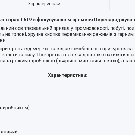
Характеристики
уляторах Т619 з фокусуванням променя Перезаряджувани
льний освітлювальний прилад у промисловості, побуті, полю
ть на голові, зручна кнопка перемикання режимів з гарним 
ви.
ристроїв: від мережі та від автомобільного прикурювача.
 вологи та пилу. Поворотна головка дозволяє нахиляти ліхта
ення та режим стробоскоп (аварійне миготливе світло), а 
Характеристики:
о виробником)
готливий