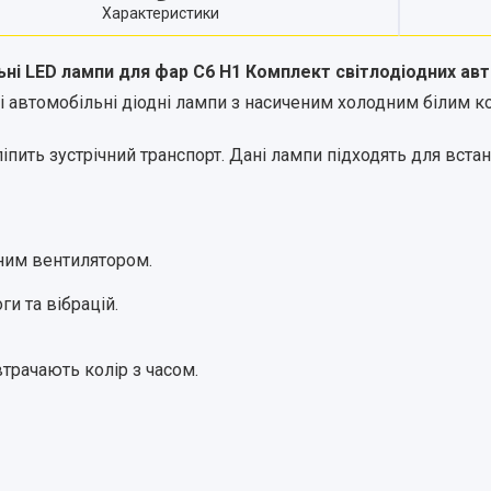
Характеристики
ні LED лампи для фар C6 H1 Комплект світлодіодних ав
і автомобільні діодні лампи з насиченим холодним білим к
ліпить зустрічний транспорт. Дані лампи підходять для вст
ним вентилятором.
ги та вібрацій.
трачають колір з часом.