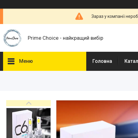
Зараз у компанії неро
Prime Choice - найкращий вибір
Меню
Головна
Ката
Каталог
Про нас
Доставка і Оплата
Договір публічної оферти
Відгуки