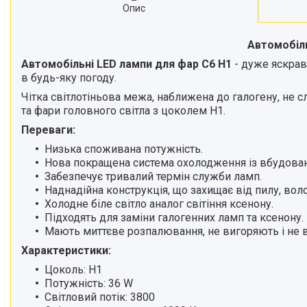
Опис
Автомобіль
Автомобільні LED лампи для фар C6 H1
- дуже яскрав
в будь-яку погоду.
Чітка світлотіньова межа, наближена до галогену, не с
та фари головного світла з цоколем H1.
Переваги:
Низька споживана потужність.
Нова покращена система охолодження із вбудова
Забезпечує тривалий термін служби ламп.
Наднадійна конструкція, що захищає від пилу, воло
Холодне біле світло аналог світіння ксенону.
Підходять для заміни галогенних ламп та ксенону.
Мають миттєве розпалювання, не вигоряють і не в
Характеристики:
Цоколь: Н1
Потужність: 36 W
Світловий потік: 3800