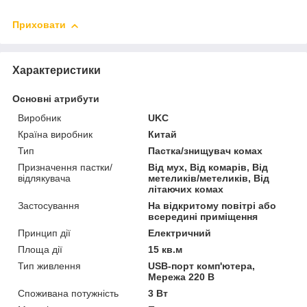
Приховати
Характеристики
Основні атрибути
Виробник
UKC
Країна виробник
Китай
Тип
Пастка/знищувач комах
Призначення пастки/
Від мух, Від комарів, Від
відлякувача
метеликів/метеликів, Від
літаючих комах
Застосування
На відкритому повітрі або
всередині приміщення
Принцип дії
Електричний
Площа дії
15 кв.м
Тип живлення
USB-порт комп'ютера,
Мережа 220 В
Споживана потужність
3 Вт