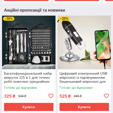
Акційні пропозиції та новинки
–39%
–38%
Багатофункціональний набір
Цифровий електронний USB
викруток 115 в 1 для точних
мікроскоп із підсвічуванням
робіт комплект прецизійних
Кишеньковий мікроскоп для
викруток в кейсі
паяння телефону зі
Готово до відправки
Готово до відправки
збільшенням 1600х
325
525
₴
₴
530 ₴
840 ₴
Купити
Купити