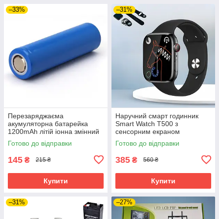
–33%
–31%
Перезаряджаєма
Наручний смарт годинник
акумуляторна батарейка
Smart Watch Т500 з
1200mAh літій іонна змінний
сенсорним екраном
акумулятор 18650
розумний годинник фітнес-
Готово до відправки
Готово до відправки
трекер
145
385
₴
₴
215 ₴
560 ₴
Купити
Купити
–31%
–27%