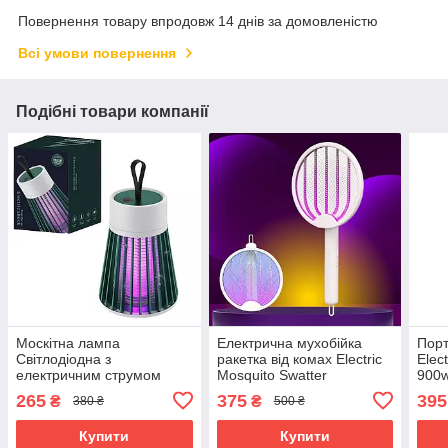
Повернення товару впродовж 14 днів за домовленістю
Всі умови повернення
Подібні товари компанії
Москітна лампа
Електрична мухобійка
Порт
Світлодіодна з
ракетка від комах Electric
Elec
електричним струмом
Mosquito Swatter
900w
Electrik Shock знищувач
Акумуляторна
мере
265
375
395
₴
₴
380 ₴
500 ₴
комарів і комах
антимоскітна лампа від
розе
комарів та мух
Купити
Купити