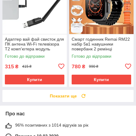
Адаптер вай фай свисток для
Смарт годинник Remai RM22
ПК антена Wi-Fi телевізора
набір 5в1 навушники
Т2 комп'ютера модуль
повербанк 2 ремінці
ноутбука юсб
бездротова зарядка
Готово до відправки
Готово до відправки
315
780
₴
₴
415 ₴
990 ₴
Купити
Купити
Показати ще
Про нас
96% позитивних з 1014 відгуків за рік
Працює з 10.02.2020