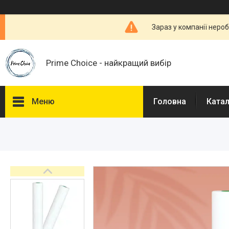
Зараз у компанії неро
Prime Choice - найкращий вибір
Меню
Головна
Ката
Каталог
Про нас
Доставка і Оплата
Договір публічної оферти
Відгуки