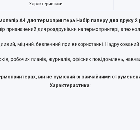
Характеристики
мопапір А4 для термопринтера Набір паперу для друку 2 
ір призначений для роздруківки на термопринтері, з технол
ливий, міцний, безпечний при використанні. Надрукований з
сків, робочих планів, журналів, офісних повідомлень, навча
рмопринтерах, він не сумісний зі звичайними струмене
Характеристики: