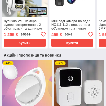
Вулична WiFi камера
Міні боді камера на одяг
Каме
відеоспостереження з 2
NO111 112 з поворотним
віде
об'єктивами та датчиком
об'єктивом та з нічним
6MP 
руху поворотна зовнішня
баченням
WiFi
1 295
455
1 5
₴
₴
1 565 ₴
600 ₴
IP камера
об'є
зйо
Купити
Купити
Акційні пропозиції та новинки
–41%
–33%