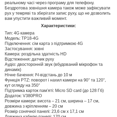
реальному часі через програму для телефону.
Бездротова зовнішня камера також може зафіксувати
рух у темряві та зберігати запис руху, що не дозволить
вам упустити важливий момент.
Характеристики:
Тип: 4G камера
Модель: ТР18-4G
Підключення: сім карта з підтримкою 4G
Застосування: зовні
Камера: роздільна здатність HD
Відстеження: датчик руху
Аудіо: двосторонній звук (вбудований мікрофон та
динамік)
Нічне бачення: ІЧ-відстань до 10 м
Функція PTZ: поворот і нахил камери на 90° та 120°,
кут огляду на 350°
Підтримка карток пам'яті: Micro SD card (до 128 Гб)
Додаток: V380PRO
Розміри камери: висота – 21 см, ширина – 17 см,
довжина з кріпленням – 20 см
Розмір сонячної панелі: 23,6 см х 17,1 см
Довжина кабелю панелі: 170 см