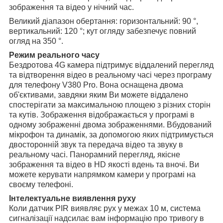
зображення та відео у нічний час.
Великий діапазон обертання: горизонтальний: 90 °,
вертикальний: 120 °; кут огляду забезпечує повний
огляд на 350 °.
Режим реального часу
Бездротова 4G камера підтримує віддалений перегляд
та відтворення відео в реальному часі через програму
для телефону V380 Pro. Вона оснащена двома
об'єктивами, завдяки яким Ви можете віддалено
спостерігати за максимальною площею з різних сторін
та кутів. Зображення відображається у програмі в
одному зображенні двома зображеннями. Вбудований
мікрофон та динамік, за допомогою яких підтримується
двосторонній звук та передача відео та звуку в
реальному часі. Панорамний перегляд, якісне
зображення та відео в HD якості вдень та вночі. Ви
можете керувати напрямком камери у програмі на
своєму телефоні.
Інтелектуальне виявлення руху
Коли датчик PIR виявляє рух у межах 10 м, система
сигналізації надсилає вам інформацію про тривогу в