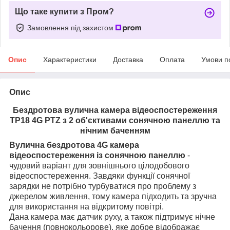
Що таке купити з Пром?
Замовлення під захистом
Опис
Характеристики
Доставка
Оплата
Умови п
Опис
Бездротова вулична камера відеоспостереження
ТР18 4G PTZ з 2 об'єктивами сонячною панеллю та
нічним баченням
Вулична бездротова 4G камера
відеоспостереження із сонячною панеллю
-
чудовий варіант для зовнішнього цілодобового
відеоспостереження. Завдяки функції сонячної
зарядки не потрібно турбуватися про проблему з
джерелом живлення, тому камера підходить та зручна
для використання на відкритому повітрі.
Дана камера має датчик руху, а також підтримує нічне
бачення (повнокольорове), яке добре відображає