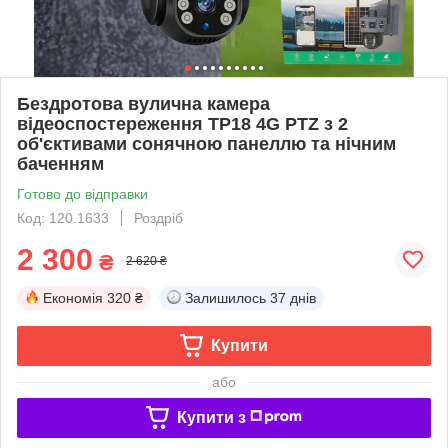
Бездротова вулична камера
відеоспостереження ТР18 4G PTZ з 2
об'єктивами сонячною панеллю та нічним
баченням
Готово до відправки
Код: 120.1633
Роздріб
2 300
₴
2 620 ₴
Економія
320 ₴
Залишилось
37 днів
Купити
або
Купити з