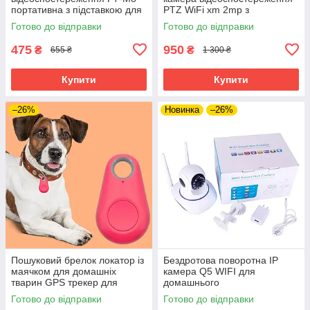
портативна з підставкою для
PTZ WiFi xm 2mp з
дому та офісу
віддаленим доступом біла
Готово до відправки
Готово до відправки
475
950
₴
₴
655 ₴
1 300 ₴
Купити
Купити
–26%
Новинка
–26%
Пошуковий брелок локатор із
Бездротова поворотна IP
маячком для домашніх
камера Q5 WIFI для
тварин GPS трекер для
домашнього
відстеження
відеоспостереження з
Готово до відправки
Готово до відправки
датчиком руху і нічним