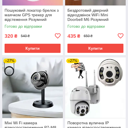
Пошуковий локатор брелок з
Бездротовий дверний
маячком GPS трекер для
відеодзвінок WiFi Mini
відстеження Розумний
Doorbell M6 Розумний
брелок для речей та тварин
акумуляторний дзвінок вічко з
Готово до відправки
Готово до відправки
камерою для дому
320
435
₴
₴
540 ₴
650 ₴
Купити
Купити
–27%
–27%
Міні Wi Fi камера
Поворотна вулична IP
відеоспостереження P7-М8
камера відеоспостереження