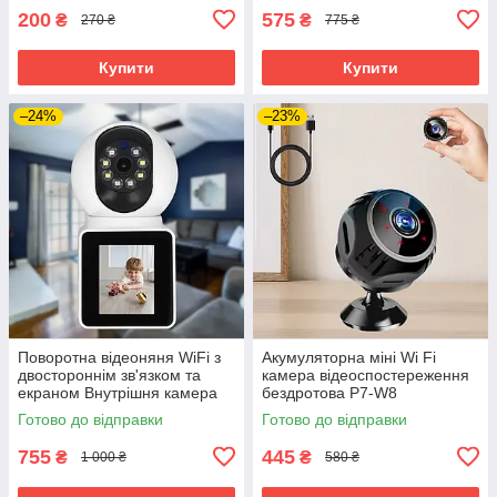
баченням
200
575
₴
₴
270 ₴
775 ₴
Купити
Купити
–24%
–23%
Поворотна відеоняня WiFi з
Акумуляторна міні Wi Fi
двостороннім зв'язком та
камера відеоспостереження
екраном Внутрішня камера
бездротова P7-W8
відеоспостереження вдома
портативна з підставкою для
Готово до відправки
Готово до відправки
дому та офісу
755
445
₴
₴
1 000 ₴
580 ₴