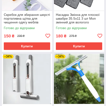
Скребок для збирання шерсті
Насадка Змінна для плоскої
портативна щітка для
швабри 35.5х11 3 шт Моп
чищення одягу меблів
змінний для вологого
килимів універсальна
прибирання підлоги з
Готово до відправки
Готово до відправки
віджимом комплект запасних
ганчірок
150
180
₴
₴
230 ₴
275 ₴
Купити
Купити
–34%
–34%