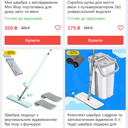
Міні швабра з автовіджимом
Скребок щітка для миття
Mini Mop портативна для
вікон з пульверизатором 2в1
дому авто та вікон
універсальний водозгін
силіконовий для скла дзеркал
Готово до відправки
Готово до відправки
200
175
₴
₴
305 ₴
265 ₴
Купити
Купити
–32%
–32%
Швабра ледащо з
Комплект швабра з відром та
вертикальним віджиманням
автоматичним віджимом 6 л
flat mop з функцією
Чудо швабра ледарка для