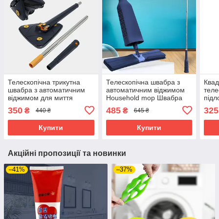
Телескопічна трикутна
Телескопічна швабра з
Квад
швабра з автоматичним
автоматичним віджимом
теле
віджимом для миття
Household mop Швабра
підло
підлоги вікон та стін
ледащо з мікрофіброю
авт
350
485
325
₴
₴
440 ₴
645 ₴
для прибирання
відж
обе
Купити
Купити
Акційні пропозиції та новинки
–41%
–37%