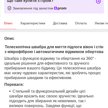
Що таке купити з Пром?
Замовлення під захистом
Опис
Характеристики
Доставка
Оплата
Умови п
Опис
Телескопічна швабра для миття підлоги вікон і стін
з мікрофіброю і автоматичним віджимом обертова
Швабра з функцією віджиму та обертання на 360° -
ідеальне рішення для ефективного та зручного
прибирання вашого будинку. Ця телескопічна швабра
має низку чудових характеристик, які зроблять процес
прибирання швидким та ефективним.
Переваги:
Стильний та функціональний дизайн цієї
швабри вразить вас своєю зручністю. Ідеально
підходить для збирання як невеликих, так і
великих поверхонь. Завдяки функції, що