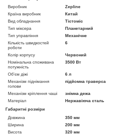
Виробник
Zepline
Країна виробник
Китай
Вид обладнання
Тістоміс
Тип міксера
Планетарний
Тип управління
Механічне
Кількість швидкостей
6
роботи
Колір корпусу
Червоний
Номінальна споживана
3500 Вт
потужність
Об'єм діжі
6 л
Механізм піднімання
підйомна траверса
голови
Механізм кріплення чаші
знімна дежа
Матеріал
Нержавіюча сталь
Габаритні розміри
Довжина
350 мм
Ширина
200 мм
Висота
320 мм