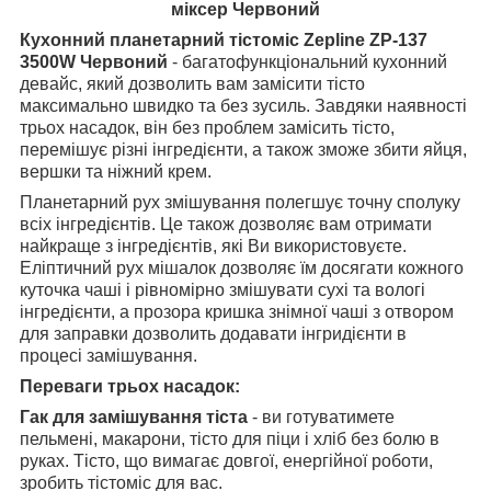
міксер Червоний
Кухонний планетарний тістоміс Zepline ZP-137
3500W Червоний
- багатофункціональний кухонний
девайс, який дозволить вам замісити тісто
максимально швидко та без зусиль. Завдяки наявності
трьох насадок, він без проблем замісить тісто,
перемішує різні інгредієнти, а також зможе збити яйця,
вершки та ніжний крем.
Планетарний рух змішування полегшує точну сполуку
всіх інгредієнтів. Це також дозволяє вам отримати
найкраще з інгредієнтів, які Ви використовуєте.
Еліптичний рух мішалок дозволяє їм досягати кожного
куточка чаші і рівномірно змішувати сухі та вологі
інгредієнти, а прозора кришка знімної чаші з отвором
для заправки дозволить додавати інгридієнти в
процесі замішування.
Переваги трьох насадок:
Гак для замішування тіста
- ви готуватимете
пельмені, макарони, тісто для піци і хліб без болю в
руках. Тісто, що вимагає довгої, енергійної роботи,
зробить тістоміс для вас.