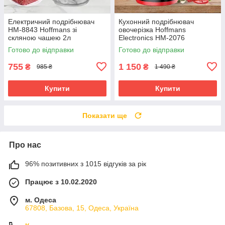
Електричний подрібнювач
Кухонний подрібнювач
НМ-8843 Hoffmans зі
овочерізка Hoffmans
скляною чашею 2л
Electronics HM-2076
універсальний чоппер
Універсальний чоппер
Готово до відправки
Готово до відправки
1200Вт Білий
харчовий для кухні 1000W
755
1 150
₴
₴
985 ₴
1 490 ₴
Купити
Купити
Показати ще
Про нас
96% позитивних з 1015 відгуків за рік
Працює з 10.02.2020
м. Одеса
67808, Базова, 15, Одеса, Україна