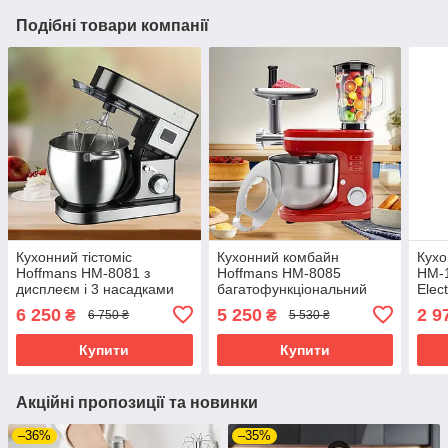
Подібні товари компанії
Кухонний тістоміс
Кухонний комбайн
Кухо
Hoffmans HM-8081 з
Hoffmans HM-8085
HM-
дисплеєм і 3 насадками
багатофункціональний
Elec
2000W
3в1 Блендер тістоміс
каво
6 250
5 250
2 9
₴
₴
6 750 ₴
5 530 ₴
багатофункціональний
м'ясорубка 1600W
под
планетарний міксер 12л
Червоний
Купити
Купити
Акційні пропозиції та новинки
–36%
–35%