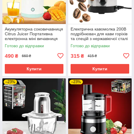
Акумуляторна соковичавниця
Електрична кавомолка 200В
Citrus Juicer Портативна
подрібнювач для кави горіхів
електронна міні вичавниця
та спецій з нержавіючої сталі
для цитрусових та ягід
Готово до відправки
Готово до відправки
490
315
₴
₴
660 ₴
415 ₴
Купити
Купити
–23%
–23%