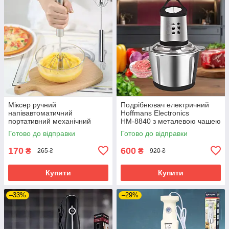
Міксер ручний
Подрібнювач електричний
напівавтоматичний
Hoffmans Electronics
портативний механічний
НМ-8840 з металевою чашею
вінчік із нержавіючої сталі
2л універсальний чоппер
Готово до відправки
Готово до відправки
1200Вт
170
600
₴
₴
265 ₴
920 ₴
Купити
Купити
–33%
–29%