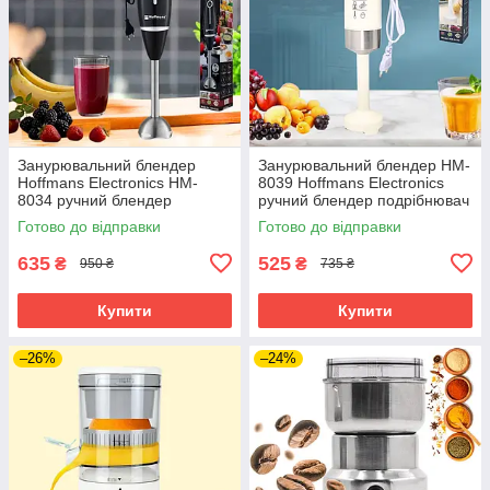
Занурювальний блендер
Занурювальний блендер HM-
Hoffmans Electronics HM-
8039 Hoffmans Electronics
8034 ручний блендер
ручний блендер подрібнювач
подрібнювач 800 Вт для
600 Вт для коктейлів смузі
Готово до відправки
Готово до відправки
коктейлів смузі
635
525
₴
₴
950 ₴
735 ₴
Купити
Купити
–26%
–24%