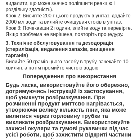
видалити, що може значно поліпшити реакцію і
роздільну здатність).
Крок 2: Висипте 200 г цього продукту в унітаз, додайте
2000 мл води та вилийте очищувач стоків в унітаз.
Крок 3: Почекавши 2 години, злийте воду та перевірте.
Якщо проблема не вирішена, повторіть процедуру.
3. Технічне обслуговування та дезодорація
(стерилізація, видалення запахів, знищення
тарганів)
Вилийте 50 грамів цього засобу в трубу, зачекайте 10
хвилин, а потім промийте чистою водою
Попередження про використання
Будь ласка, використовуйте його обережно,
дотримуючись інструкцій із застосування,
щоб уникнути розбризкування. При
розчиненні продукт миттєво нагрівається,
утворюючи велику кількість піни, яка може
вилитися через горловину трубки та
викликати розбризкування. Використовуйте
захисні окуляри та гумові рукавички під час
усієї роботи, щоб захистити відкриті частини