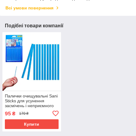
Всі умови повернення
Подібні товари компанії
Палички очищувальні Sani
Sticks для усунення
засмічень і неприємного
запаху в раковинах і
95
₴
170 ₴
трубах
Купити