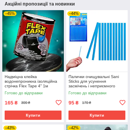
Акційні пропозиції та новинки
–45%
–44%
Надміцна клейка
Палички очищувальні Sani
водонепроникна ізоляційна
Sticks для усунення
стрічка Flex Tape 4" 1м
засмічень і неприємного
Ремонтний скотч для всіх
запаху в раковинах і трубах
Готово до відправки
Готово до відправки
покриттів
165
95
₴
₴
300 ₴
170 ₴
Купити
Купити
–43%
–42%