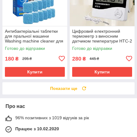
Антибактеріальні таблетки
Цифровий електронний
для пральної машини
термометр з виносним
Washing machine cleaner для
датчиком температури HTC-2
чищення та профілактики
термогігрометр з дисплеєм
Готово до відправки
Готово до відправки
накипу 12шт
кімнатний
180
280
₴
₴
295 ₴
445 ₴
Купити
Купити
Показати ще
Про нас
96% позитивних з 1019 відгуків за рік
Працює з 10.02.2020