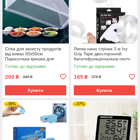
Сітка для захисту продуктів
Липка нано стрічка 3 м Ivy
від комах 50х50см
Grip Tape двосторонній
Парасолька кришка для
багатофункціональна скотч
захисту від мух Москітна сітка
надміцна без слідів
Готово до відправки
Готово до відправки
на стіл для їжі
200
165
₴
₴
340 ₴
275 ₴
Купити
Купити
–39%
–37%