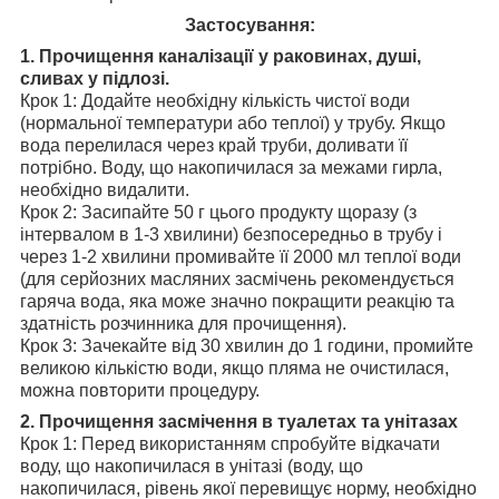
Застосування:
1. Прочищення каналізації у раковинах, душі,
сливах у підлозі.
Крок 1: Додайте необхідну кількість чистої води
(нормальної температури або теплої) у трубу. Якщо
вода перелилася через край труби, доливати її
потрібно. Воду, що накопичилася за межами гирла,
необхідно видалити.
Крок 2: Засипайте 50 г цього продукту щоразу (з
інтервалом в 1-3 хвилини) безпосередньо в трубу і
через 1-2 хвилини промивайте її 2000 мл теплої води
(для серйозних масляних засмічень рекомендується
гаряча вода, яка може значно покращити реакцію та
здатність розчинника для прочищення).
Крок 3: Зачекайте від 30 хвилин до 1 години, промийте
великою кількістю води, якщо пляма не очистилася,
можна повторити процедуру.
2. Прочищення засмічення в туалетах та унітазах
Крок 1: Перед використанням спробуйте відкачати
воду, що накопичилася в унітазі (воду, що
накопичилася, рівень якої перевищує норму, необхідно