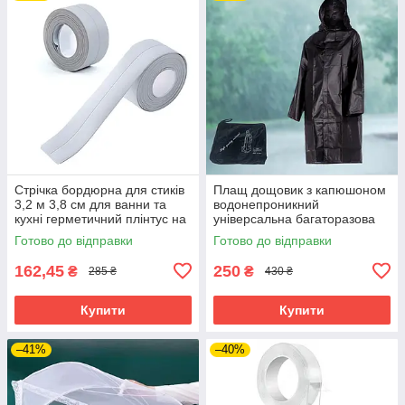
Стрічка бордюрна для стиків
Плащ дощовик з капюшоном
3,2 м 3,8 см для ванни та
водонепроникний
кухні герметичний плінтус на
універсальна багаторазова
стики
накидка від дощу на кнопках
Готово до відправки
Готово до відправки
162,45
250
₴
₴
285 ₴
430 ₴
Купити
Купити
–41%
–40%