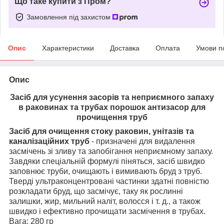
Що таке купити з Пром?
Замовлення під захистом
Опис
Характеристики
Доставка
Оплата
Умови п
Опис
Засіб для усунення засорів та неприємного запаху
в раковинах та трубах порошок антизасор для
прочищення труб
Засіб для очищення стоку раковин, унітазів та
каналізаційних труб
- призначені для видалення
засмічень зі зливу та запобігання неприємному запаху.
Завдяки спеціальній формулі піняться, засіб швидко
заповнює труби, очищають і вимивають бруд з труб.
Тверді ультраконцентровані частинки здатні повністю
розкладати бруд, що засмічує, таку як рослинні
залишки, жир, мильний наліт, волосся і т. д., а також
швидко і ефективно прочищати засмічення в трубах.
Вага: 280 гр