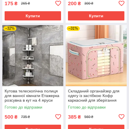
175
200
₴
₴
265 ₴
300 ₴
Купити
Купити
–32%
–31%
Кутова телескопічна полиця
Складаний органайзер для
для ванної кімнати Етажерка
одягу із застібкою Кофр
розсувна в кут на 4 яруси
каркасний для зберігання
білизни та іграшок
Готово до відправки
Готово до відправки
переносний
500
385
₴
₴
735 ₴
560 ₴