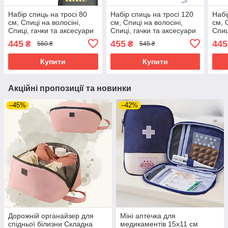
Набір спиць на тросі 80
Набір спиць на тросі 120
Набі
см, Спиці на волосіні,
см, Спиці на волосіні,
см, 
Спиці, гачки та аксесуари
Спиці, гачки та аксесуари
Спиц
для в'язання
для в'язання
для 
445
455
445
₴
₴
560 ₴
545 ₴
Купити
Купити
Акційні пропозиції та новинки
–45%
–42%
Дорожній органайзер для
Міні аптечка для
спідньої білизни Складна
медикаментів 15х11 см