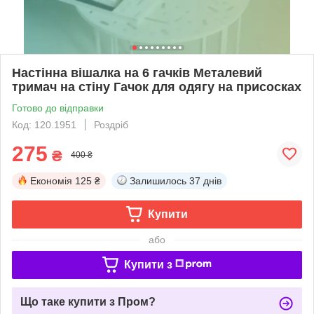
Настінна вішалка на 6 гачків Металевий
тримач на стіну Гачок для одягу на присосках
Готово до відправки
Код: 120.1951
Роздріб
275
₴
400 ₴
Економія
125 ₴
Залишилось
37 днів
Купити
або
Купити з
Що таке купити з Пром?