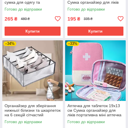
сумка для одягу та
Сумка органайзер для ліків
шкарпеток
портативна аптечка для
Готово до відправки
Готово до відправки
таблеток
265
195
₴
₴
480 ₴
335 ₴
Купити
Купити
–34%
–33%
Органайзер для зберігання
Аптечка для таблеток 19х13
нижньої білизни та шкарпеток
см Сумка органайзер для
на 6 секцій сітчастий
ліків портативна міні аптечка
прозорий роздільник
для медикаментів
Готово до відправки
Готово до відправки