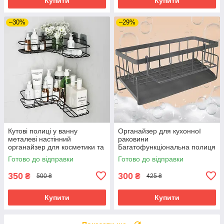
Купити
Купити
–30%
–29%
Кутові полиці у ванну
Органайзер для кухонної
металеві настінний
раковини
органайзер для косметики та
Багатофункціональна полиця
шампунів самоклейна
під мочалки Кошик для
Готово до відправки
Готово до відправки
комплект полиць 2 шт
предметів миття посуду
350
300
₴
₴
500 ₴
425 ₴
Купити
Купити