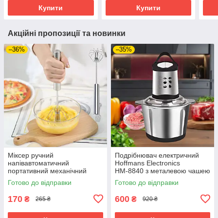
PS3/PS4/ПК
Купити
Купити
Акційні пропозиції та новинки
–36%
–35%
Міксер ручний
Подрібнювач електричний
напівавтоматичний
Hoffmans Electronics
портативний механічний
НМ-8840 з металевою чашею
вінчік із нержавіючої сталі
2л універсальний чоппер
Готово до відправки
Готово до відправки
1200Вт
170
600
₴
₴
265 ₴
920 ₴