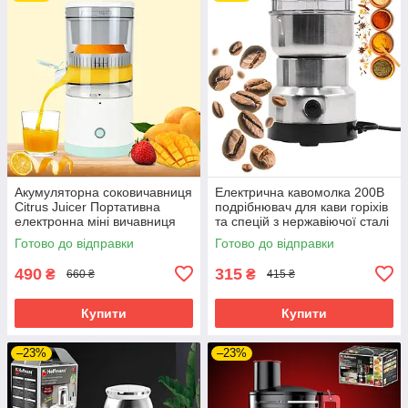
Акумуляторна соковичавниця
Електрична кавомолка 200В
Citrus Juicer Портативна
подрібнювач для кави горіхів
електронна міні вичавниця
та спецій з нержавіючої сталі
для цитрусових та ягід
Готово до відправки
Готово до відправки
490
315
₴
₴
660 ₴
415 ₴
Купити
Купити
–23%
–23%