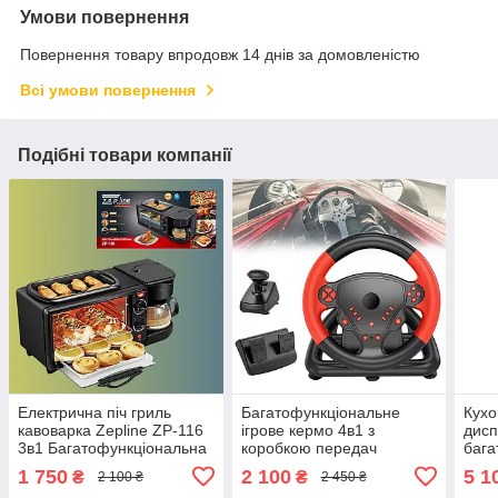
Умови повернення
Повернення товару впродовж 14 днів за домовленістю
Всі умови повернення
Подібні товари компанії
Електрична піч гриль
Багатофункціональне
Кухо
кавоварка Zepline ZP-116
ігрове кермо 4в1 з
дисп
3в1 Багатофункціональна
коробкою передач
бага
міні духовка для сніданків
педалями гальма та газу
3в1 
1 750
2 100
5 1
₴
₴
2 100 ₴
2 450 ₴
Джойстик-руль для
м'яс