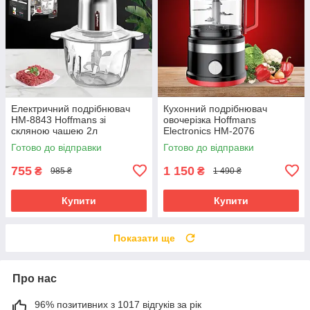
Електричний подрібнювач
Кухонний подрібнювач
НМ-8843 Hoffmans зі
овочерізка Hoffmans
скляною чашею 2л
Electronics HM-2076
універсальний чоппер
Універсальний чоппер
Готово до відправки
Готово до відправки
1200Вт Білий
харчовий для кухні 1000W
755
1 150
₴
₴
985 ₴
1 490 ₴
Купити
Купити
Показати ще
Про нас
96% позитивних з 1017 відгуків за рік