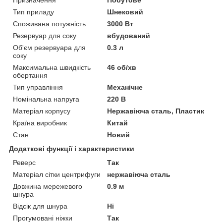
Тип приладу
Шнековий
Споживана потужність
3000 Вт
Резервуар для соку
вбудований
Об'єм резервуара для
0.3 л
соку
Максимальна швидкість
46 об/хв
обертання
Тип управління
Механічне
Номінальна напруга
220 В
Матеріал корпусу
Нержавіюча сталь, Пластик
Країна виробник
Китай
Стан
Новий
Додаткові функції і характеристики
Реверс
Так
Матеріал сітки центрифуги
нержавіюча сталь
Довжина мережевого
0.9 м
шнура
Відсік для шнура
Ні
Прогумовані ніжки
Так