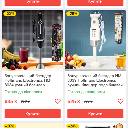
Купити
Купити
–33%
–29%
Занурювальний блендер
Занурювальний блендер HM-
Hoffmans Electronics HM-
8039 Hoffmans Electronics
8034 ручний блендер
ручний блендер подрібнювач
подрібнювач 800 Вт для
600 Вт для коктейлів смузі
Готово до відправки
Готово до відправки
коктейлів смузі
635
525
₴
₴
950 ₴
735 ₴
Купити
Купити
–26%
–24%