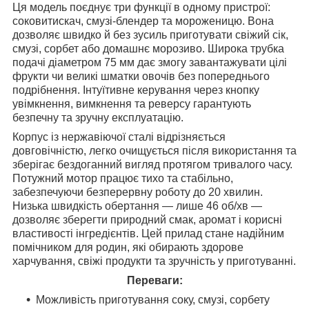
Ця модель поєднує три функції в одному пристрої:
соковитискач, смузі-блендер та мороженицю. Вона
дозволяє швидко й без зусиль приготувати свіжий сік,
смузі, сорбет або домашнє морозиво. Широка трубка
подачі діаметром 75 мм дає змогу завантажувати цілі
фрукти чи великі шматки овочів без попереднього
подрібнення. Інтуїтивне керування через кнопку
увімкнення, вимкнення та реверсу гарантують
безпечну та зручну експлуатацію.
Корпус із нержавіючої сталі відрізняється
довговічністю, легко очищується після використання та
зберігає бездоганний вигляд протягом тривалого часу.
Потужний мотор працює тихо та стабільно,
забезпечуючи безперервну роботу до 20 хвилин.
Низька швидкість обертання — лише 46 об/хв —
дозволяє зберегти природний смак, аромат і корисні
властивості інгредієнтів. Цей прилад стане надійним
помічником для родин, які обирають здорове
харчування, свіжі продукти та зручність у приготуванні.
Переваги:
Можливість приготування соку, смузі, сорбету