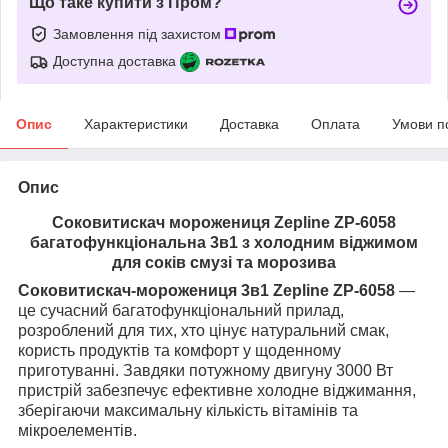
Що таке купити з Пром?
Замовлення під захистом
Доступна доставка
Опис
Характеристики
Доставка
Оплата
Умови п
Опис
Соковитискач морожениця Zepline ZP-6058
багатофункціональна 3в1 з холодним віджимом
для соків смузі та морозива
Соковитискач-морожениця 3в1 Zepline ZP-6058
—
це сучасний багатофункціональний прилад,
розроблений для тих, хто цінує натуральний смак,
користь продуктів та комфорт у щоденному
приготуванні. Завдяки потужному двигуну 3000 Вт
пристрій забезпечує ефективне холодне віджимання,
зберігаючи максимальну кількість вітамінів та
мікроелементів.