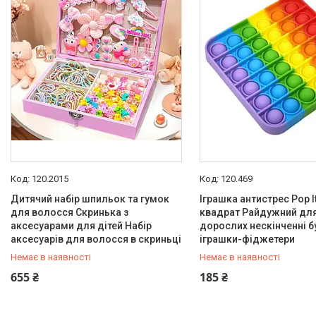
120.2015
120.469
Дитячий набір шпильок та гумок
Іграшка антистрес Pop I
для волосся Скринька з
квадрат Райдужний для 
аксесуарами для дітей Набір
дорослих нескінченні 
аксесуарів для волосся в скриньці
іграшки-фіджетери
Немає в наявності
Немає в наявності
+380 (67) 647-30-00
+380 (67) 647-30-00
655 ₴
185 ₴