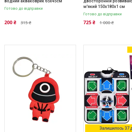
водний акваковрик 65х45см
двосторонній розвиваю
м'який 150х180х1 см
Готово до відправки
Готово до відправки
200 ₴
725 ₴
315 ₴
1 000 ₴
Залишилось 37 