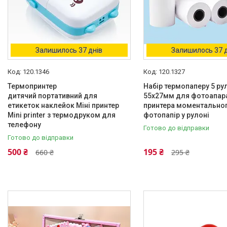
Залишилось 37 днів
Залишилось 37 
120.1346
120.1327
Термопринтер
Набір термопаперу 5 ру
дитячий портативний для
55х27мм для фотоапара
етикеток наклейок Міні принтер
принтера моментальног
Mini printer з термодруком для
фотопапір у рулоні
телефону
Готово до відправки
Готово до відправки
500 ₴
195 ₴
660 ₴
295 ₴