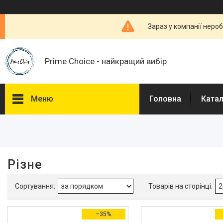
Зараз у компанії неро
Prime Choice - найкращий вибір
Меню
Головна
Ката
Фільтри
Ціна
Різне
В наявності
Так
20
–35%