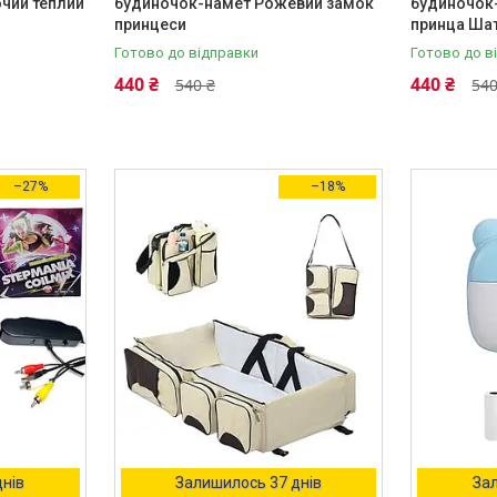
чий теплий
будиночок-намет Рожевий замок
будиночок-
принцеси
принца Ша
Готово до відправки
Готово до в
440 ₴
440 ₴
540 ₴
540
–27%
–18%
днів
Залишилось 37 днів
Зал