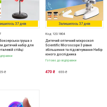
ишилось 37 днів
Залишилось 37 днів
7
120.1804
боксерська груша з
Дитячий оптичний мікроскоп
и дитячий набір для
Scientific Microscope 3 рівня
талевій стійці
збільшення та підсвічування Набір
юного дослідника
ідправки
Готово до відправки
470 ₴
25 ₴
655 ₴