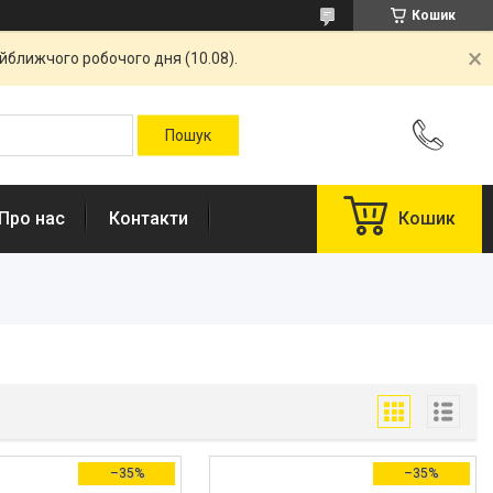
Кошик
айближчого робочого дня (10.08).
Про нас
Контакти
Кошик
–35%
–35%