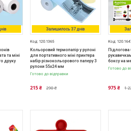
днів
Залишилось 37 днів
Зал
120.1365
120.164
лонів
Кольоровий термопапір у рулоні
Підлогова 
та та міні
для портативного міні принтера
рукавичкам
о друку
набір різнокольорового паперу 3
боксу на ме
рулони 55х24 мм
Готово до в
Готово до відправки
215 ₴
975 ₴
290 ₴
1 2