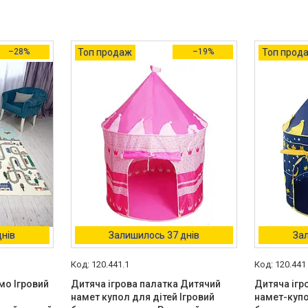
–28%
Топ продаж
–19%
Топ прод
днів
Залишилось 37 днів
Зал
120.441.1
120.441
мо Ігровий
Дитяча ігрова палатка Дитячий
Дитяча ігр
намет купол для дітей Ігровий
намет-купо