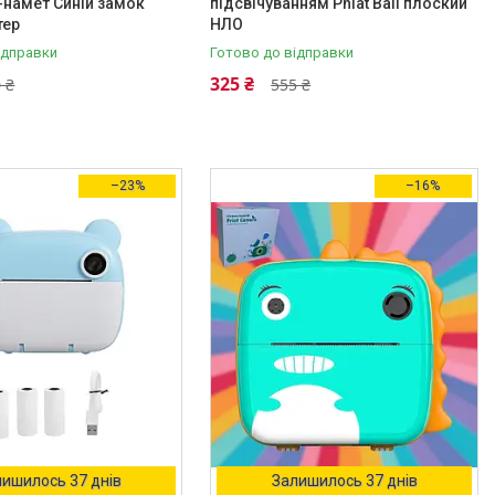
намет Синій замок
підсвічуванням Phlat Ball плоский
тер
НЛО
ідправки
Готово до відправки
325 ₴
 ₴
555 ₴
–23%
–16%
ишилось 37 днів
Залишилось 37 днів