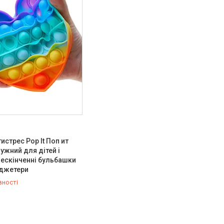
истрес Pop It Поп ит
ужний для дітей і
ескінченні бульбашки
іджетери
вності
647-30-00