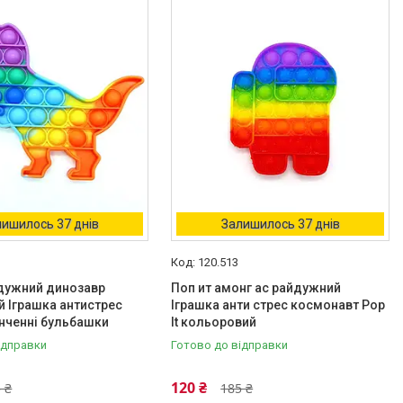
ишилось 37 днів
Залишилось 37 днів
120.513
йдужний динозавр
Поп ит амонг ас райдужний
 Іграшка антистрес
Іграшка анти стрес космонавт Pop
кінченні бульбашки
It кольоровий
ідправки
Готово до відправки
120 ₴
 ₴
185 ₴