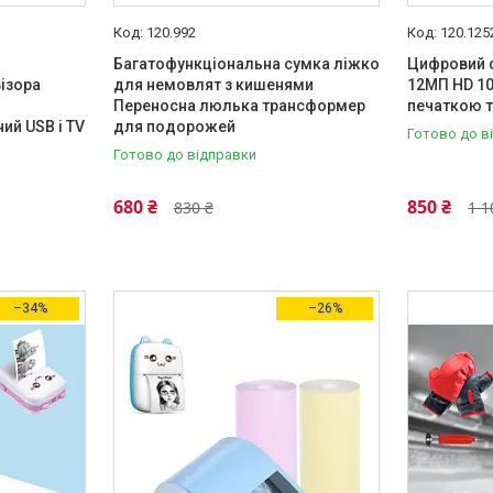
120.992
120.125
Багатофункціональна сумка ліжко
Цифровий 
ізора
для немовлят з кишенями
12МП HD 1
Переносна люлька трансформер
печаткою 
ий USB і TV
для подорожей
Готово до в
Готово до відправки
680 ₴
850 ₴
830 ₴
1 1
–34%
–26%