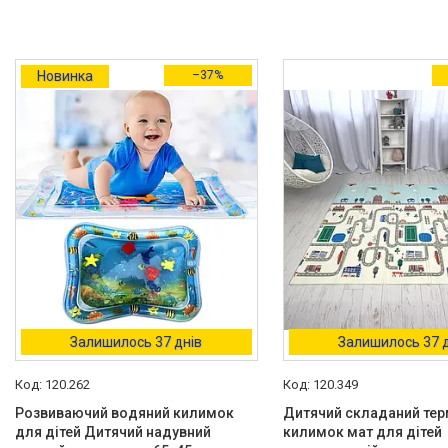
Новинка
–37%
Залишилось 37 днів
Залишилось 37 
120.262
120.349
Розвиваючий водяний килимок
Дитячий складаний тер
для дітей Дитячий надувний
килимок мат для дітей