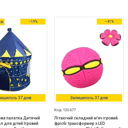
аж
–19%
–41%
ишилось 37 днів
Залишилось 37 днів
120.677
ова палатка Дитячий
Літаючий складний м'яч ігровий
л для дітей Ігровий
фрісбі трансформер з LED