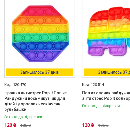
Каталог
Про нас
Доставка і Оплата
Договір публічної оферти
Відгуки
Залишилось 37 днів
Залишилось 37 
120.470
120.514
Іграшка антистрес Pop It Поп ит
Поп ит слоник райдужн
Райдужний восьмикутник для
анти стрес Pop It кольо
дітей і дорослих нескінченні
Готово до відправки
бульбашки
Готово до відправки
120 ₴
120 ₴
185 ₴
185 ₴