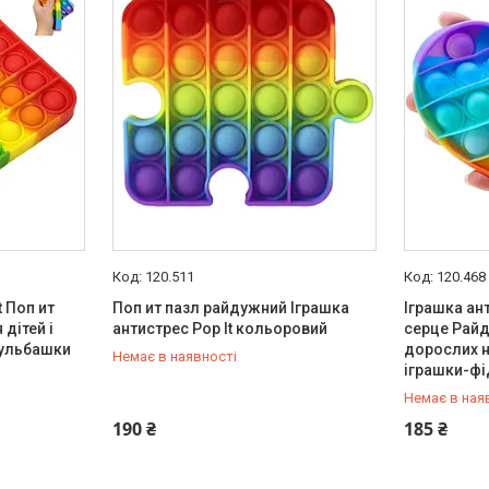
120.511
120.468
t Поп ит
Поп ит пазл райдужний Іграшка
Іграшка ант
дітей і
антистрес Pop It кольоровий
серце Райд
бульбашки
дорослих н
Немає в наявності
іграшки-ф
Немає в ная
+380 (67) 647-30-00
+380 (67) 
190 ₴
185 ₴