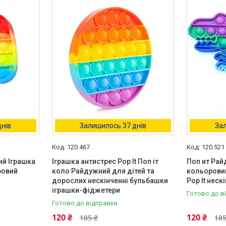
днів
Залишилось 37 днів
Зал
120.467
120.521
ий Іграшка
Іграшка антистрес Pop It Поп іт
Поп ит Ра
ровий
коло Райдужний для дітей та
кольоровий
дорослих нескінченні бульбашки
Pop It нес
іграшки-фіджетери
Готово до в
Готово до відправки
120 ₴
120 ₴
185 ₴
185