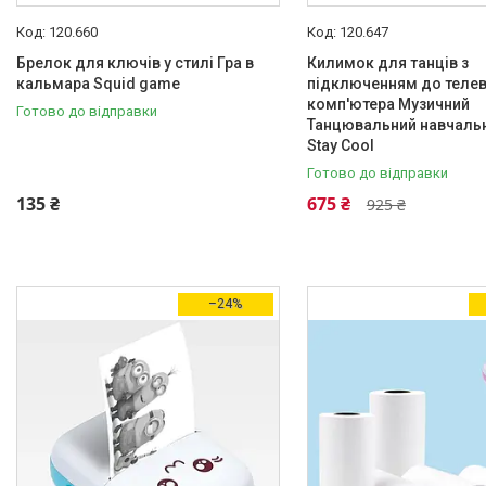
120.660
120.647
Брелок для ключів у стилі Гра в
Килимок для танців з
кальмара Squid game
підключенням до телев
комп'ютера Музичний
Готово до відправки
Танцювальний навчальн
Stay Cool
Готово до відправки
135 ₴
675 ₴
925 ₴
–24%