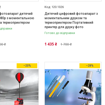
2
120.1326
фотоапарат дитячий
Дитячий цифровий фотоапарат з
080p з моментальною
моментальним друком та
та термопринтером
термопринтером Портативний
принтер для друку фото
ідправки
Готово до відправки
1 435 ₴
00 ₴
1 700 ₴
–20%
–28%